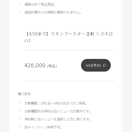
価格は全て税込表記。
自由診療のため保険が適用されません。
【4/30まで】スキンブースター注射 リズネ(2
cc)
¥26,000
WEB予約
(税込)
購入条件
対象期間：3月1日～4月30日までのご来院。
対象期間外の予約は当メニューの対象外です。
予約時に当メニューを選択した方に限ります。
他キャンペーン併用不可。