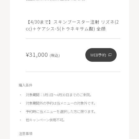
【4/30まで】スキンブースター注射 リズネ(2
cc)＋ケアシス-S(トラネキサム酸) 全顔
¥31,000
WEB予約
(税込)
購入条件
対象期間：3月1日～4月30日までのご来院。
対象期間外の予約は当メニューの対象外です。
予約時に当メニューを選択した方に限ります。
他キャンペーン併用不可。
注意事項