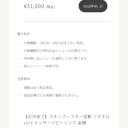
¥31,000
WEB予約
(税込)
購入条件
対象期間：3月1日～4月30日までのご来院。
対象期間外の予約は当メニューの対象外です。
予約時に当メニューを選択した方に限ります。
他キャンペーン併用不可。
注意事項
価格は全て税込表記。
自由診療のため保険が適用されません。
【4/30まで】スキンブースター注射 リズネ(2
cc)＋マッサージピーリング 全顔