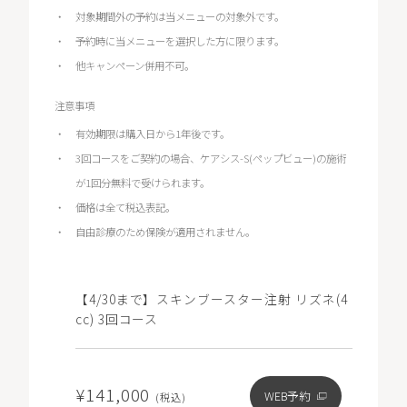
対象期間外の予約は当メニューの対象外です。
予約時に当メニューを選択した方に限ります。
他キャンペーン併用不可。
注意事項
有効期限は購入日から1年後です。
3回コースをご契約の場合、ケアシス-S(ペップビュー)の施術
が1回分無料で受けられます。
価格は全て税込表記。
自由診療のため保険が適用されません。
【4/30まで】スキンブースター注射 リズネ(4
cc) 3回コース
¥141,000
WEB予約
(税込)