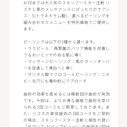
4/30までは大人気のスキンブースター注射 リ
ズネと肌のメンテナンスにぴったりのケアシ
ス‐S(トラネキサム酸)、選べるピーリングを
組み合わせたメニューを特別価格でご提供し
ます。
ピーリングは以下の3種から選べます。
・ララピール：角質層のバリア機能を改善し
うるおいとツヤのある肌に導く
・マッサージピーリング：肌のターンオーバ
ーを促進して美白へと導く
・サリチル酸マクロゴールピーリング：ニキ
ビ・毛穴にも集中的にアプローチ
施術の効果を高めるには複数回の施術が有効
です。今回は、よりお得な価格で施術を受け
られる3回コースもご用意しております。ま
た、リズネの単体施術の3回コースをご契約
の場合、スキンブースター注射と相性の良い
「ケアシス-S(ペップビュー)」の施術を1回分