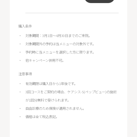
購入条件
対象期間：3月1日～4月30日までのご来院。
対象期間外の予約は当メニューの対象外です。
予約時に当メニューを選択した方に限ります。
他キャンペーン併用不可。
注意事項
有効期限は購入日から1年後です。
3回コースをご契約の場合、ケアシス-S(ペップビュー)の施術
が1回分無料で受けられます。
自由診療のため保険が適用されません。
価格は全て税込表記。