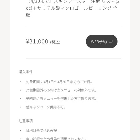
【4/30まで】スキンブースター注射 リズネ(2
cc)＋サリチル酸マクロゴールピーリング 全
顔
¥31,000
WEB予約
(税込)
購入条件
対象期間：3月1日～4月30日までのご来院。
対象期間外の予約は当メニューの対象外です。
予約時に当メニューを選択した方に限ります。
他キャンペーン併用不可。
注意事項
価格は全て税込表記。
自由診療のため保険が適用されません。