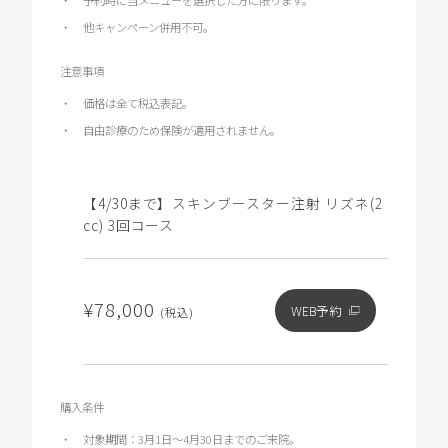
予約時に当メニューを選択した方に限ります。
他キャンペーン併用不可。
注意事項
価格は全て税込表記。
自由診療のため保険が適用されません。
【4/30まで】スキンブースター注射 リズネ(2
cc) 3回コース
¥78,000
WEB予約
(税込)
購入条件
対象期間：3月1日～4月30日までのご来院。