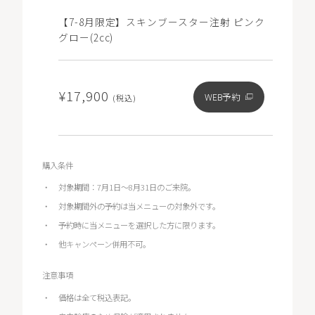
【7-8月限定】スキンブースター注射 ピンク
グロー(2cc)
¥17,900
WEB予約
(税込)
購入条件
対象期間：7月1日～8月31日のご来院。
対象期間外の予約は当メニューの対象外です。
予約時に当メニューを選択した方に限ります。
他キャンペーン併用不可。
注意事項
価格は全て税込表記。