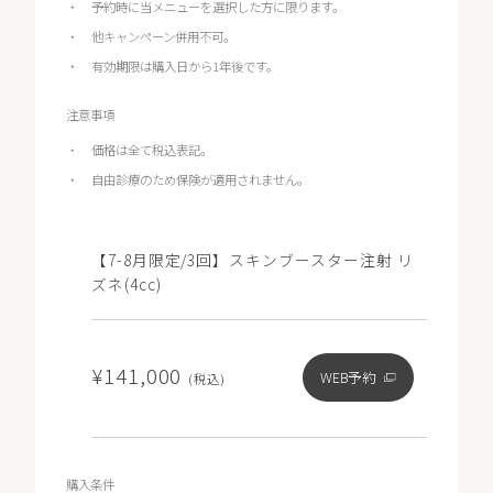
予約時に当メニューを選択した方に限ります。
他キャンペーン併用不可。
有効期限は購入日から1年後です。
注意事項
価格は全て税込表記。
自由診療のため保険が適用されません。
【7-8月限定/3回】スキンブースター注射 リ
ズネ(4cc)
¥141,000
WEB予約
(税込)
購入条件