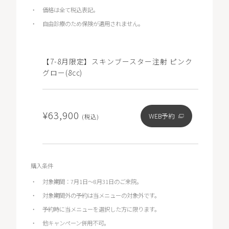
価格は全て税込表記。
自由診療のため保険が適用されません。
【7-8月限定】スキンブースター注射 ピンク
グロー(8cc)
¥63,900
WEB予約
(税込)
購入条件
対象期間：7月1日～8月31日のご来院。
対象期間外の予約は当メニューの対象外です。
予約時に当メニューを選択した方に限ります。
他キャンペーン併用不可。