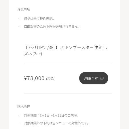
注意事項
価格は全て税込表記。
自由診療のため保険が適用されません。
【7-8月限定/3回】スキンブースター注射 リ
ズネ(2cc)
¥78,000
WEB予約
(税込)
購入条件
対象期間：7月1日～8月31日のご来院。
対象期間外の予約は当メニューの対象外です。