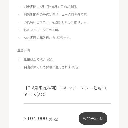
対象期間：7月1日～8月31日のご来院。
対象期間外の予約は当メニューの対象外です。
予約時に当メニューを選択した方に限ります。
他キャンペーン併用不可。
有効期限は購入日から1年後です。
注意事項
価格は全て税込表記。
自由診療のため保険が適用されません。
【7-8月限定/4回】スキンブースター注射 ス
ネコス(3cc)
¥104,000
WEB予約
(税込)