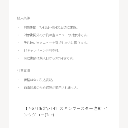
購入条件
対象期間：7月1日～8月31日のご来院。
対象期間外の予約は当メニューの対象外です。
予約時に当メニューを選択した方に限ります。
他キャンペーン併用不可。
有効期限は購入日から3か月後です。
注意事項
価格は全て税込表記。
自由診療のため保険が適用されません。
【7-8月限定/3回】スキンブースター注射 ピ
ンクグロー(2cc)