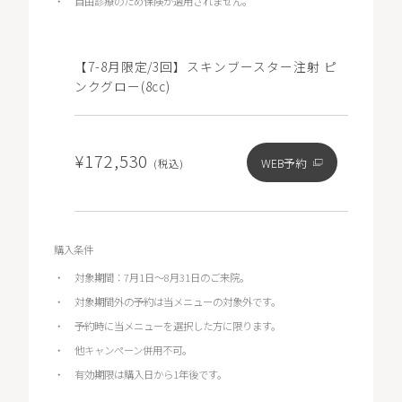
自由診療のため保険が適用されません。
【7-8月限定/3回】スキンブースター注射 ピ
ンクグロー(8cc)
¥172,530
WEB予約
(税込)
購入条件
対象期間：7月1日～8月31日のご来院。
対象期間外の予約は当メニューの対象外です。
予約時に当メニューを選択した方に限ります。
他キャンペーン併用不可。
有効期限は購入日から1年後です。