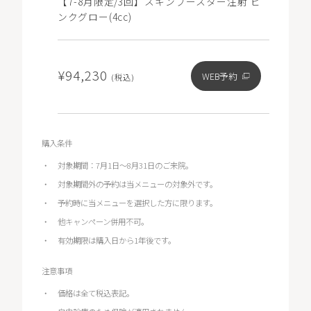
【7-8月限定/3回】スキンブースター注射 ピ
ンクグロー(4cc)
¥94,230
WEB予約
(税込)
購入条件
対象期間：7月1日～8月31日のご来院。
対象期間外の予約は当メニューの対象外です。
予約時に当メニューを選択した方に限ります。
他キャンペーン併用不可。
有効期限は購入日から1年後です。
注意事項
価格は全て税込表記。