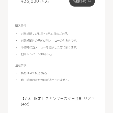
¥26,000
WEB予約
(税込)
購入条件
対象期間：7月1日～8月31日のご来院。
対象期間外の予約は当メニューの対象外です。
予約時に当メニューを選択した方に限ります。
他キャンペーン併用不可。
注意事項
価格は全て税込表記。
自由診療のため保険が適用されません。
【7-8月限定】スキンブースター注射 リズネ
(4cc)