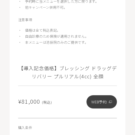
・
予約時に当メニューを選択した方に限ります。
・
他キャンペーン併用不可。
注意事項
・
価格は全て税込表記。
・
自由診療のため保険が適用されません。
・
本メニューは池袋院のみのご提供です。
【導入記念価格】ブレッシング ドラッグデ
リバリー プルリアル(4cc) 全顔
¥81,000
WEB予約
(税込)
購入条件