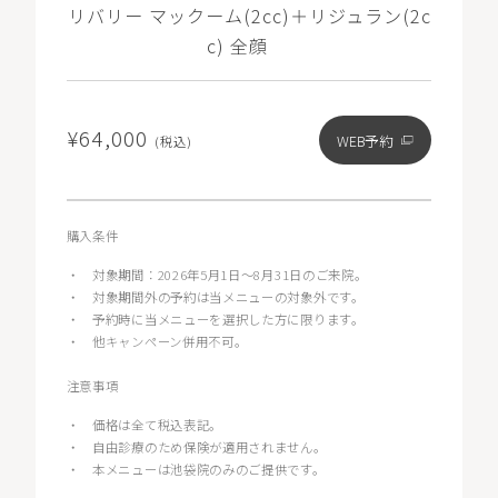
リバリー マックーム(2cc)＋リジュラン(2c
c) 全顔
¥64,000
WEB予約
(税込)
購入条件
・
対象期間：2026年5月1日〜8月31日のご来院。
・
対象期間外の予約は当メニューの対象外です。
・
予約時に当メニューを選択した方に限ります。
・
他キャンペーン併用不可。
注意事項
・
価格は全て税込表記。
・
自由診療のため保険が適用されません。
・
本メニューは池袋院のみのご提供です。