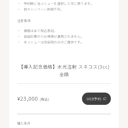
・
予約時に当メニューを選択した方に限ります。
・
他キャンペーン併用不可。
注意事項
・
価格は全て税込表記。
・
自由診療のため保険が適用されません。
・
本メニューは池袋院のみのご提供です。
【導入記念価格】水光注射 スネコス(3cc)
全顔
¥23,000
WEB予約
(税込)
購入条件