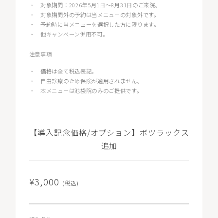
・
対象期間：2026年5月1日〜8月31日のご来院。
・
対象期間外の予約は当メニューの対象外です。
・
予約時に当メニューを選択した方に限ります。
・
他キャンペーン併用不可。
注意事項
・
価格は全て税込表記。
・
自由診療のため保険が適用されません。
・
本メニューは池袋院のみのご提供です。
【導入記念価格/オプション】ボツラックス
追加
¥3,000
(税込)