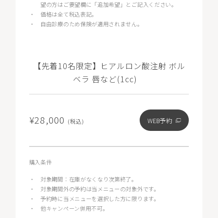
望の方はご要望欄に「追加希望」とご記入ください。
・
価格は全て税込表記。
・
自由診療のため保険が適用されません。
【先着10名限定】ヒアルロン酸注射 ボル
ベラ 唇など(1cc)
¥28,000
WEB予約
(税込)
購入条件
・
対象期間：在庫がなくなり次第終了。
・
対象期間外の予約は当メニューの対象外です。
・
予約時に当メニューを選択した方に限ります。
・
他キャンペーン併用不可。