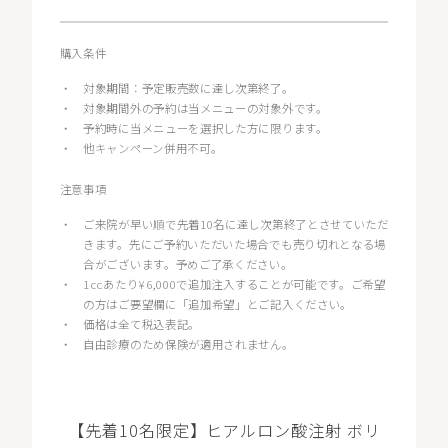
購入条件
・
対象期間：予定販売数に達し次第終了。
・
対象期間外の予約は当メニューの対象外です。
・
予約時に当メニューを選択した方に限ります。
・
他キャンペーン併用不可。
注意事項
・
ご来院が早い順で先着10名に達し次第終了とさせていただ
きます。先にご予約いただいた場合でも売り切れとなる場
合がございます。予めご了承ください。
・
1ccあたり¥6,000で追加注入することが可能です。ご希望
の方はご要望欄に「追加希望」とご記入ください。
・
価格は全て税込表記。
・
自由診療のため保険が適用されません。
【先着10名限定】ヒアルロン酸注射 ボリ