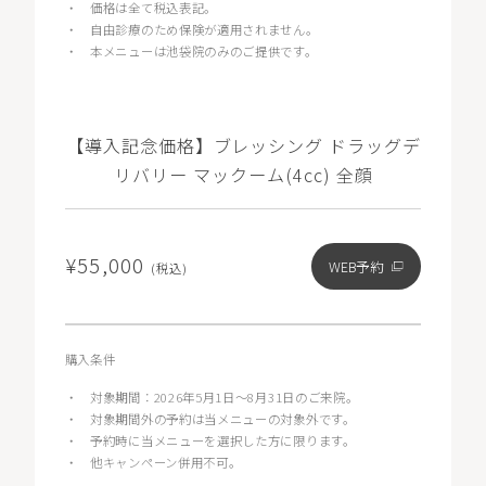
・
価格は全て税込表記。
・
自由診療のため保険が適用されません。
・
本メニューは池袋院のみのご提供です。
【導入記念価格】ブレッシング ドラッグデ
リバリー マックーム(4cc) 全顔
¥55,000
WEB予約
(税込)
購入条件
・
対象期間：2026年5月1日〜8月31日のご来院。
・
対象期間外の予約は当メニューの対象外です。
・
予約時に当メニューを選択した方に限ります。
・
他キャンペーン併用不可。