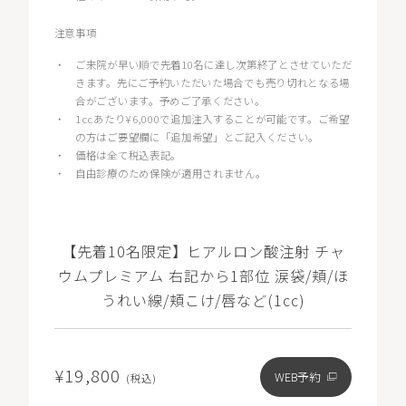
注意事項
・
ご来院が早い順で先着10名に達し次第終了とさせていただ
きます。先にご予約いただいた場合でも売り切れとなる場
合がございます。予めご了承ください。
・
1ccあたり¥6,000で追加注入することが可能です。ご希望
の方はご要望欄に「追加希望」とご記入ください。
・
価格は全て税込表記。
・
自由診療のため保険が適用されません。
【先着10名限定】ヒアルロン酸注射 チャ
ウムプレミアム 右記から1部位 涙袋/頬/ほ
うれい線/頬こけ/唇など(1cc)
¥19,800
WEB予約
(税込)