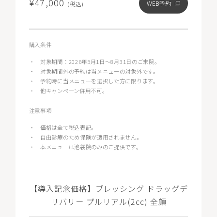
¥47,000
WEB予約
(税込)
購入条件
・
対象期間：2026年5月1日〜8月31日のご来院。
・
対象期間外の予約は当メニューの対象外です。
・
予約時に当メニューを選択した方に限ります。
・
他キャンペーン併用不可。
注意事項
・
価格は全て税込表記。
・
自由診療のため保険が適用されません。
・
本メニューは池袋院のみのご提供です。
【導入記念価格】ブレッシング ドラッグデ
リバリー プルリアル(2cc) 全顔