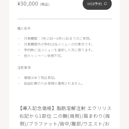
¥30,000
WEB予約
(税込)
購入条件
・
対象期間：7月15日～8月31日までのご来院。
・
対象期間外の予約は当メニューの対象外です。
・
予約時に当メニューを選択した方に限ります。
・
他キャンペーン併用不可。
注意事項
・
価格は全て税込表記。
・
自由診療のため保険が適用されません。
【導入記念価格】脂肪溶解注射 エクリリス
右記から1部位 二の腕(両側)/肩まわり(両
側)/ブラファット/背中/腹部/ウエスト/お