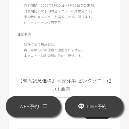
・
対象期間：2026年3月20日〜8月31日のご来院。
・
対象期間外の予約は当メニューの対象外です。
・
予約時に当メニューを選択した方に限ります。
・
他キャンペーン併用不可。
注意事項
・
価格は全て税込表記。
・
自由診療のため保険が適用されません。
・
本メニューは池袋院のみのご提供です。
【導入記念価格】水光注射 ピンクグロー(2
cc) 全顔
WEB予約
LINE予約
¥18,000
WEB予約
(税込)