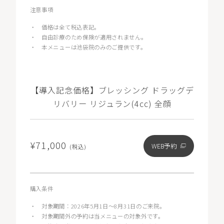
注意事項
・
価格は全て税込表記。
・
自由診療のため保険が適用されません。
・
本メニューは池袋院のみのご提供です。
【導入記念価格】ブレッシング ドラッグデ
リバリー リジュラン(4cc) 全顔
¥71,000
WEB予約
(税込)
購入条件
・
対象期間：2026年5月1日〜8月31日のご来院。
・
対象期間外の予約は当メニューの対象外です。