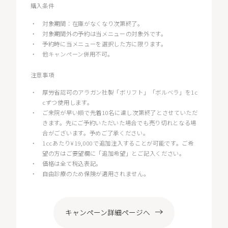
購入条件
・
対象期間：在庫がなくなり次第終了。
・
対象期間外の予約は当メニューの対象外です。
・
予約時に当メニューを選択した方に限ります。
・
他キャンペーン併用不可。
注意事項
・
厚労省認可のアラガン社製「ボリフト」「ボルベラ」を1c
cずつ使用します。
・
ご来院が早い順で先着10名に達し次第終了とさせていただ
きます。先にご予約いただいた場合でも売り切れとなる場
合がございます。予めご了承ください。
・
1ccあたり¥19,000で追加注入することが可能です。ご希
望の方はご要望欄に「追加希望」とご記入ください。
・
価格は全て税込表記。
・
自由診療のため保険が適用されません。
キャンペーン詳細ページへ