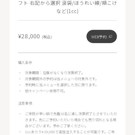
フト 右記から選択 涙袋/ほうれい線/頬こけ
など(1cc)
¥28,000
WEB予約
(税込)
購入条件
・
対象期間：在庫がなくなり次第終了。
・
対象期間外の予約は当メニューの対象外です。
・
予約時に当メニューを選択した方に限ります。
・
他キャンペーン併用不可。
注意事項
・
ご来院が早い順で先着10名に達し次第終了とさせていただ
きます。先にご予約いただいた場合でも売り切れとなる場
合がございます。予めご了承ください。
・
1ccあたり¥19,000で追加注入することが可能です。ご希