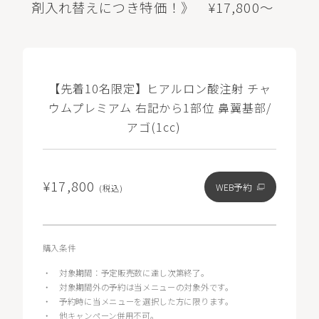
剤入れ替えにつき特価！》 ¥17,800～
【先着10名限定】ヒアルロン酸注射 チャ
ウムプレミアム 右記から1部位 鼻翼基部/
アゴ(1cc)
¥17,800
WEB予約
(税込)
購入条件
・
対象期間：予定販売数に達し次第終了。
・
対象期間外の予約は当メニューの対象外です。
・
予約時に当メニューを選択した方に限ります。
・
他キャンペーン併用不可。