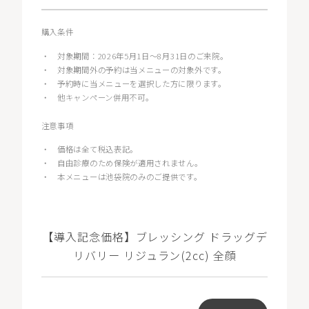
購入条件
・
対象期間：2026年5月1日〜8月31日のご来院。
・
対象期間外の予約は当メニューの対象外です。
・
予約時に当メニューを選択した方に限ります。
・
他キャンペーン併用不可。
注意事項
・
価格は全て税込表記。
・
自由診療のため保険が適用されません。
・
本メニューは池袋院のみのご提供です。
【導入記念価格】ブレッシング ドラッグデ
リバリー リジュラン(2cc) 全顔