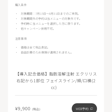
購入条件
・
対象期間：7月15日～8月31日までのご来院。
・
対象期間外の予約は当メニューの対象外です。
・
予約時に当メニューを選択した方に限ります。
・
他キャンペーン併用不可。
注意事項
・
価格は全て税込表記。
・
自由診療のため保険が適用されません。
【導入記念価格】脂肪溶解注射 エクリリス
右記から1部位 フェイスライン/頬/口横(2
㏄)
¥9,900
WEB予約
(税込)