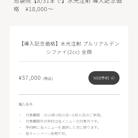
池袋院【8/31まで】水光注射 導入記念価
格 ¥18,000～
【導入記念価格】水光注射 プルリアルデン
シファイ(2cc) 全顔
¥37,000
WEB予約
(税込)
購入条件
・
対象期間：2026年3月20日〜8月31日のご来院。
・
対象期間外の予約は当メニューの対象外です。
・
予約時に当メニューを選択した方に限ります。
・
他キャンペーン併用不可。