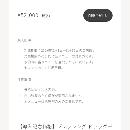
¥52,000
WEB予約
(税込)
購入条件
・
対象期間：2026年5月1日〜8月31日のご来院。
・
対象期間外の予約は当メニューの対象外です。
・
予約時に当メニューを選択した方に限ります。
・
他キャンペーン併用不可。
注意事項
・
価格は全て税込表記。
・
自由診療のため保険が適用されません。
・
本メニューは池袋院のみのご提供です。
【導入記念価格】ブレッシング ドラッグデ