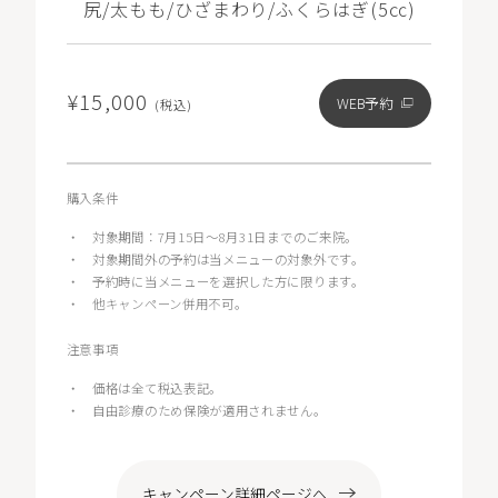
尻/太もも/ひざまわり/ふくらはぎ(5㏄)
¥15,000
WEB予約
(税込)
購入条件
・
対象期間：7月15日～8月31日までのご来院。
・
対象期間外の予約は当メニューの対象外です。
・
予約時に当メニューを選択した方に限ります。
・
他キャンペーン併用不可。
注意事項
・
価格は全て税込表記。
・
自由診療のため保険が適用されません。
キャンペーン詳細ページへ