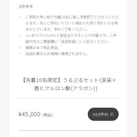
注意事項
・
ご来院が早い順で先着10名に達し次第終了とさせていただ
きます。先にご予約いただいた場合でも売り切れとなる場
合がございます。予めご了承ください。
・
1ccあたり¥19,000で追加注入することが可能です。ご希
望の方はご要望欄に「追加希望」とご記入ください。
・
価格は全て税込表記。
・
自由診療のため保険が適用されません。
【先着10名限定】うるぷるセット(涙袋＋
唇ヒアルロン酸(アラガン))
¥45,000
WEB予約
(税込)