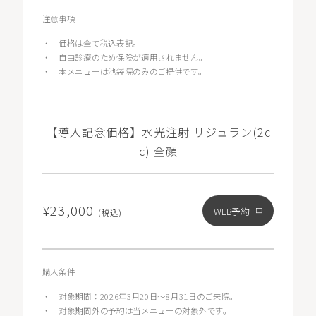
注意事項
・
価格は全て税込表記。
・
自由診療のため保険が適用されません。
・
本メニューは池袋院のみのご提供です。
【導入記念価格】水光注射 リジュラン(2c
c) 全顔
¥23,000
WEB予約
(税込)
購入条件
・
対象期間：2026年3月20日〜8月31日のご来院。
・
対象期間外の予約は当メニューの対象外です。