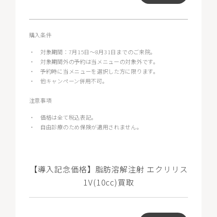
購入条件
・
対象期間：7月15日～8月31日までのご来院。
・
対象期間外の予約は当メニューの対象外です。
・
予約時に当メニューを選択した方に限ります。
・
他キャンペーン併用不可。
注意事項
・
価格は全て税込表記。
・
自由診療のため保険が適用されません。
【導入記念価格】脂肪溶解注射 エクリリス
1V(10cc)買取