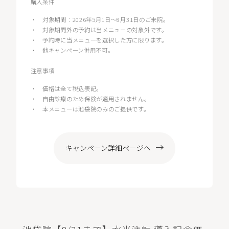
購入条件
・
対象期間：2026年5月1日〜8月31日のご来院。
・
対象期間外の予約は当メニューの対象外です。
・
予約時に当メニューを選択した方に限ります。
・
他キャンペーン併用不可。
注意事項
・
価格は全て税込表記。
・
自由診療のため保険が適用されません。
・
本メニューは池袋院のみのご提供です。
キャンペーン詳細ページへ