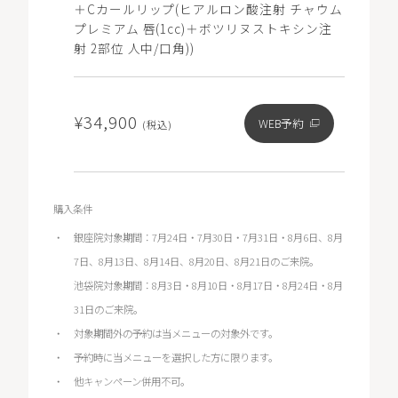
＋Cカールリップ(ヒアルロン酸注射 チャウム
プレミアム 唇(1cc)＋ボツリヌストキシン注
射 2部位 人中/口角))
¥34,900
WEB予約
(税込)
購入条件
銀座院対象期間：7月24日・7月30日・7月31日・8月6日、8月
7日、8月13日、8月14日、8月20日、8月21日のご来院。
池袋院対象期間：8月3日・8月10日・8月17日・8月24日・8月
31日のご来院。
対象期間外の予約は当メニューの対象外です。
予約時に当メニューを選択した方に限ります。
他キャンペーン併用不可。