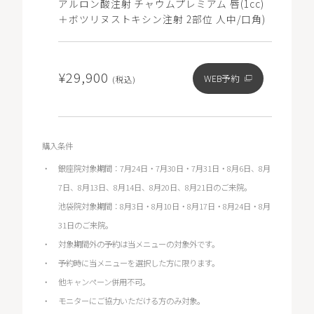
アルロン酸注射 チャウムプレミアム 唇(1cc)
＋ボツリヌストキシン注射 2部位 人中/口角)
¥29,900
WEB予約
(税込)
購入条件
銀座院対象期間：7月24日・7月30日・7月31日・8月6日、8月
7日、8月13日、8月14日、8月20日、8月21日のご来院。
池袋院対象期間：8月3日・8月10日・8月17日・8月24日・8月
31日のご来院。
対象期間外の予約は当メニューの対象外です。
予約時に当メニューを選択した方に限ります。
他キャンペーン併用不可。
モニターにご協力いただける方のみ対象。