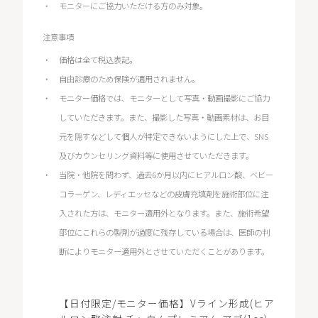
モニターにご協力いただける方のみ対象。
注意事項
価格は全て税込表記。
自由診療のため保険が適用されません。
モニター価格では、モニターとして写真・動画撮影にご協力
していただきます。また、撮影した写真・動画素材は、お目
元を隠すなどして個人が特定できないようにした上で、SNS
及びカウンセリング資料等に使用させていただきます。
当院・他院を問わず、過去6か月以内にヒアルロン酸、ベビー
コラーゲン、レディエッセなどの皮膚充填剤を施術部位に注
入された方は、モニター適用外となります。また、施術希望
部位にこれらの製剤が過度に残存している場合は、医師の判
断によりモニター適用外とさせていただくことがあります。
【日付限定/モニター価格】Vライン形成(ヒア