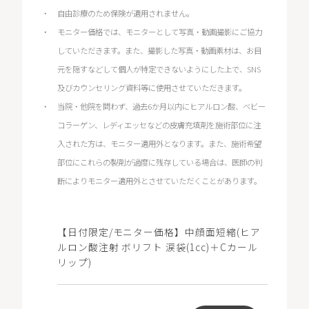
自由診療のため保険が適用されません。
モニター価格では、モニターとして写真・動画撮影にご協力
していただきます。また、撮影した写真・動画素材は、お目
元を隠すなどして個人が特定できないようにした上で、SNS
及びカウンセリング資料等に使用させていただきます。
当院・他院を問わず、過去6か月以内にヒアルロン酸、ベビー
コラーゲン、レディエッセなどの皮膚充填剤を施術部位に注
入された方は、モニター適用外となります。また、施術希望
部位にこれらの製剤が過度に残存している場合は、医師の判
断によりモニター適用外とさせていただくことがあります。
【日付限定/モニター価格】中顔面短縮(ヒア
ルロン酸注射 ボリフト 涙袋(1cc)＋Cカール
リップ)