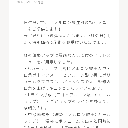
LOCATION
キャンペーン内容
-
日付限定で、ヒアルロン酸注射の特別メニュ
ーをご提供します！
→ご好評につき延長いたします。8月31日(月)
WEB予約
まで特別価格で施術をお受けいただけます。
顔の印象アップに最適な人気部位のセットメ
ニューをご用意しました。
・Cカールリップ（唇ヒアルロン酸＋人中・
口角ボトックス）：ヒアルロン酸で唇にボリ
ュームをプラスし、ボトックスで人中短縮＆
口角を上げてキュッとしたリップを形成。
・Eライン形成（アゴヒアルロン酸＋Cカール
リップ）：アゴとリップのラインを整えて、
横顔美人に。
・中顔面短縮（涙袋ヒアルロン酸＋Cカール
リップ）：涙袋にボリュームを出すと同時に
Cカールを形成し、中顔面を短く見せる。