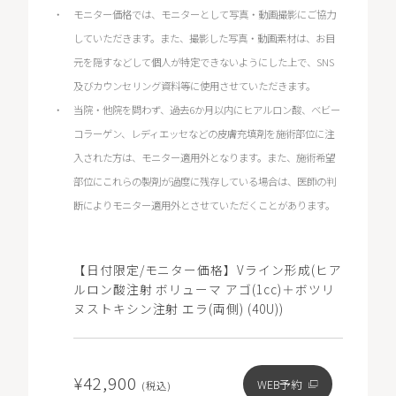
モニター価格では、モニターとして写真・動画撮影にご協力
していただきます。また、撮影した写真・動画素材は、お目
元を隠すなどして個人が特定できないようにした上で、SNS
及びカウンセリング資料等に使用させていただきます。
当院・他院を問わず、過去6か月以内にヒアルロン酸、ベビー
コラーゲン、レディエッセなどの皮膚充填剤を施術部位に注
入された方は、モニター適用外となります。また、施術希望
部位にこれらの製剤が過度に残存している場合は、医師の判
断によりモニター適用外とさせていただくことがあります。
【日付限定/モニター価格】Vライン形成(ヒア
ルロン酸注射 ボリューマ アゴ(1cc)＋ボツリ
ヌストキシン注射 エラ(両側) (40U))
¥42,900
WEB予約
(税込)