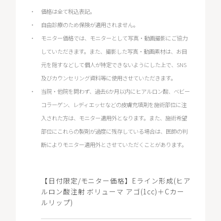
価格は全て税込表記。
自由診療のため保険が適用されません。
モニター価格では、モニターとして写真・動画撮影にご協力
していただきます。また、撮影した写真・動画素材は、お目
元を隠すなどして個人が特定できないようにした上で、SNS
及びカウンセリング資料等に使用させていただきます。
当院・他院を問わず、過去6か月以内にヒアルロン酸、ベビー
コラーゲン、レディエッセなどの皮膚充填剤を施術部位に注
入された方は、モニター適用外となります。また、施術希望
部位にこれらの製剤が過度に残存している場合は、医師の判
断によりモニター適用外とさせていただくことがあります。
【日付限定/モニター価格】Eライン形成(ヒア
ルロン酸注射 ボリューマ アゴ(1cc)＋Cカー
ルリップ)