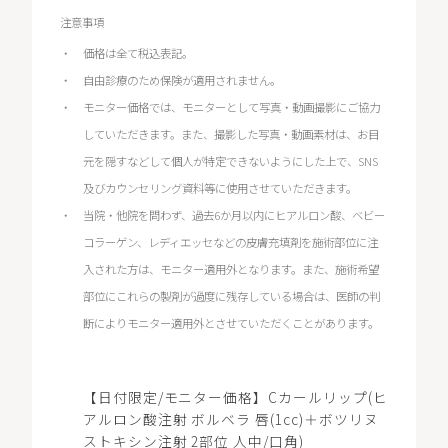
注意事項
価格は全て税込表記。
自由診療のため保険が適用されません。
モニター価格では、モニターとして写真・動画撮影にご協力
していただきます。また、撮影した写真・動画素材は、お目
元を隠すなどして個人が特定できないようにした上で、SNS
及びカウンセリング資料等に使用させていただきます。
当院・他院を問わず、過去6か月以内にヒアルロン酸、ベビー
コラーゲン、レディエッセなどの皮膚充填剤を施術部位に注
入された方は、モニター適用外となります。また、施術希望
部位にこれらの製剤が過度に残存している場合は、医師の判
断によりモニター適用外とさせていただくことがあります。
【日付限定/モニター価格】Cカールリップ(ヒ
アルロン酸注射 ボルベラ 唇(1cc)＋ボツリヌ
ストキシン注射 2部位 人中/口角)