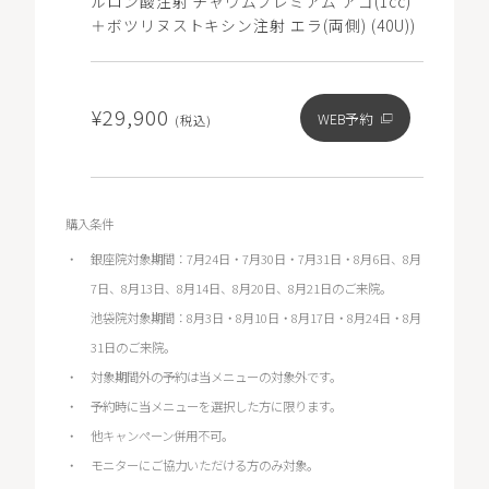
ルロン酸注射 チャウムプレミアム アゴ(1cc)
＋ボツリヌストキシン注射 エラ(両側) (40U))
¥29,900
WEB予約
(税込)
購入条件
銀座院対象期間：7月24日・7月30日・7月31日・8月6日、8月
7日、8月13日、8月14日、8月20日、8月21日のご来院。
池袋院対象期間：8月3日・8月10日・8月17日・8月24日・8月
31日のご来院。
対象期間外の予約は当メニューの対象外です。
予約時に当メニューを選択した方に限ります。
他キャンペーン併用不可。
モニターにご協力いただける方のみ対象。