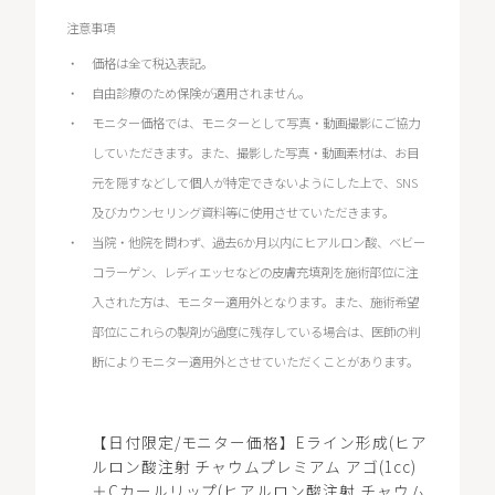
注意事項
価格は全て税込表記。
自由診療のため保険が適用されません。
モニター価格では、モニターとして写真・動画撮影にご協力
していただきます。また、撮影した写真・動画素材は、お目
元を隠すなどして個人が特定できないようにした上で、SNS
及びカウンセリング資料等に使用させていただきます。
当院・他院を問わず、過去6か月以内にヒアルロン酸、ベビー
コラーゲン、レディエッセなどの皮膚充填剤を施術部位に注
入された方は、モニター適用外となります。また、施術希望
部位にこれらの製剤が過度に残存している場合は、医師の判
断によりモニター適用外とさせていただくことがあります。
【日付限定/モニター価格】Eライン形成(ヒア
ルロン酸注射 チャウムプレミアム アゴ(1cc)
＋Cカールリップ(ヒアルロン酸注射 チャウム