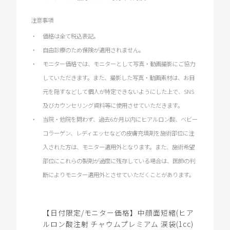
注意事項
価格は全て税込表記。
自由診療のため保険が適用されません。
モニター価格では、モニターとして写真・動画撮影にご協力
していただきます。また、撮影した写真・動画素材は、お目
元を隠すなどして個人が特定できないようにした上で、SNS
及びカウンセリング資料等に使用させていただきます。
当院・他院を問わず、過去6か月以内にヒアルロン酸、ベビー
コラーゲン、レディエッセなどの皮膚充填剤を施術部位に注
入された方は、モニター適用外となります。また、施術希望
部位にこれらの製剤が過度に残存している場合は、医師の判
断によりモニター適用外とさせていただくことがあります。
【日付限定/モニター価格】中顔面短縮(ヒア
ルロン酸注射 チャウムプレミアム 涙袋(1cc)