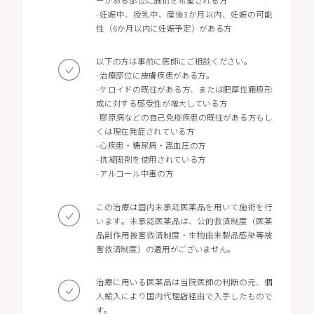
-妊娠中、授乳中、産後3か月以内、妊娠の可能
性（6か月以内に妊娠予定）がある方
以下の方は事前に医師にご相談ください。
-治療部位に皮膚疾患がある方。
-ケロイドの既往がある方、または肥厚性瘢痕形
成に対する感受性が増大している方
-膠原病などの自己免疫疾患の既往がある方もし
くは現在発症されている方
-心疾患・糖尿病・高血圧の方
-抗凝固剤を使用されている方
-アルコール中毒の方
この治療は国内未承認医薬品を用いて施術を行
います。未承認医薬品は、公的救済制度（医薬
品副作用被害救済制度・生物由来製品感染等被
害救済制度）の適用がございません。
治療に用いる医薬品は当院医師の判断の元、個
人輸入により国内代理店経由で入手したもので
す。