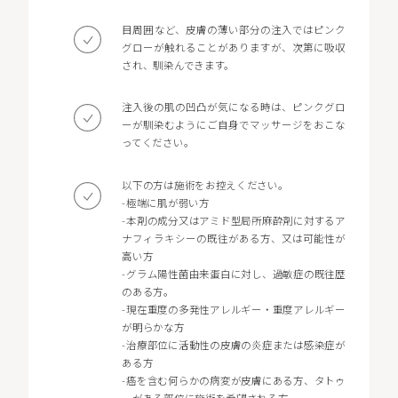
目周囲など、皮膚の薄い部分の注入ではピンク
グローが触れることがありますが、次第に吸収
され、馴染んできます。
注入後の肌の凹凸が気になる時は、ピンクグロ
ーが馴染むようにご自身でマッサージをおこな
ってください。
以下の方は施術をお控えください。
-極端に肌が弱い方
-本剤の成分又はアミド型局所麻酔剤に対するア
ナフィラキシーの既往がある方、又は可能性が
高い方
-グラム陽性菌由来蛋白に対し、過敏症の既往歴
のある方。
-現在重度の多発性アレルギー・重度アレルギー
が明らかな方
-治療部位に活動性の皮膚の炎症または感染症が
ある方
-癌を含む何らかの病変が皮膚にある方、タトゥ
ーがある部位に施術を希望される方