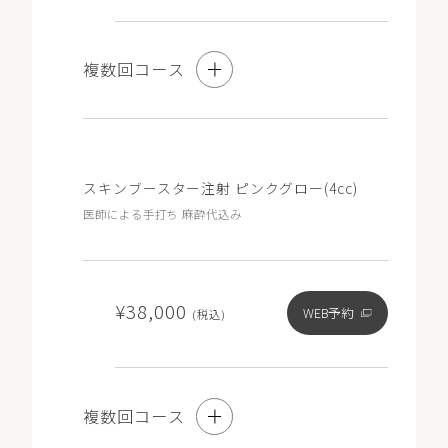
複数回コース
3回コース
スキンブースター注射 ピンクグロー(4cc)
10%OFF
医師による手打ち 麻酔代込み
¥62,100
WEB予約
(税込)
¥38,000
WEB予約
(税込)
※コース契約をご希望の方も初回は「単発」と記載のある
メニューをお選びいただき、ご要望欄に「コース希望」と
複数回コース
ご記入ください。
※コース契約済でチケットをお持ちの方は「チケット」と