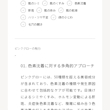
LOCATION
肌のシミ
肌のくすみ
色素沈着
肝斑
肌の赤み
肌の乾燥
ハリ・ツヤ不足
顔の小じわ
毛穴の開き
WEB予約
ピンクグローの魅力
-
01. 色素沈着に対する多角的アプローチ
ピンクグローには、50種類を超える美容成分
が含まれており、色素沈着の種類や発生原因
に合わせて包括的なケアが可能です。日焼け
によるシミやくすみ、ホルモン変動による肝
斑、炎症後色素沈着など、複雑に絡み合う色