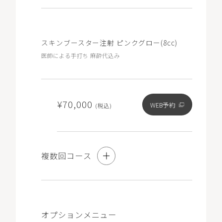
記載のある0円のメニューをお選びください（マイページ
の「チケット」から選択・予約が可能です）。
※3回コースは、10％OFFの価格（1回あたり¥20,700/3回
3回コース
分総額¥62,100）で施術を受けられるコースです。
スキンブースター注射 ピンクグロー(8cc)
10%OFF
医師による手打ち 麻酔代込み
¥102,600
WEB予約
(税込)
¥70,000
WEB予約
(税込)
※コース契約をご希望の方も初回は「単発」と記載のある
メニューをお選びいただき、ご要望欄に「コース希望」と
複数回コース
ご記入ください。
※コース契約済でチケットをお持ちの方は「チケット」と
記載のある0円のメニューをお選びください（マイページ
の「チケット」から選択・予約が可能です）。
※3回コースは、10％OFFの価格（1回あたり¥34,200/3回
3回コース
分総額¥102,600）で施術を受けられるコースです。
オプションメニュー
10%OFF