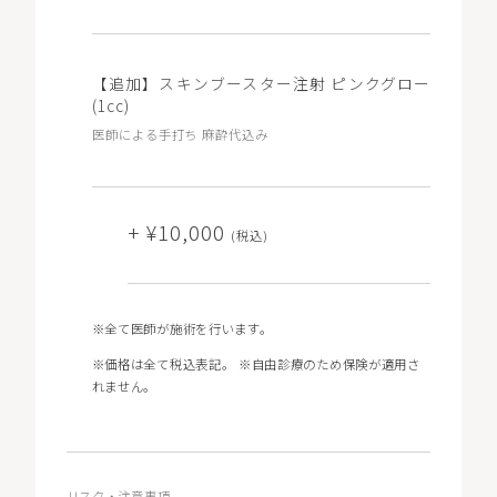
¥189,000
【追加】スキンブースター注射 ピンクグロー
WEB予約
(税込)
(1cc)
医師による手打ち 麻酔代込み
※コース契約をご希望の方も初回は「単発」と記載のある
メニューをお選びいただき、ご要望欄に「コース希望」と
+ ¥10,000
ご記入ください。
(税込)
※コース契約済でチケットをお持ちの方は「チケット」と
記載のある0円のメニューをお選びください（マイページ
の「チケット」から選択・予約が可能です）。
※3回コースは、10％OFFの価格（1回あたり¥63,000/3回
※全て医師が施術を行います。
分総額¥189,000）で施術を受けられるコースです。
※価格は全て税込表記。 ※自由診療のため保険が適用さ
れません。
リスク・注意事項