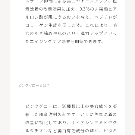
メラニン抑制による美白やトーンアップ、色
素沈着の改善効果に加え、0.3％の非架橋ヒア
ルロン酸が肌にうるおいを与え、ペプチドが
コラーゲン生成を促します。これにより、毛
穴の引き締めや肌のハリ・弾力アップといっ
たエイジングケア効果も期待できます。
ピンクグローとは？
-
ピンクグローは、50種類以上の美容成分を凝
縮した肌育注射製剤です。とくに色素沈着の
改善に特化しており、ナイアシンアミドやグ
ルタチオンなど美白有効成分のほか、ビタミ