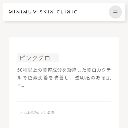
TOP
FAQ
ピンクグロー
NEWS
COLUMN
50種以上の美容成分を凝縮した美白カクテ
ルで色素沈着を改善し、透明感のある肌
CAMPAIGN
RECRUIT
へ。
MENU / PRICE
CONTACT
こんなお悩みの方に最適
-