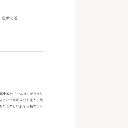
美容注射・美容点滴
脂肪溶解注射エクリリス
色素沈着
ヒアルロン酸注射ボリフト/ボリューマ/ボルベラ
ダーマペン4
売品
オンライン診療
一覧/検索ページへ
真皮成分「hADM」が含まれ
成された真皮成分を注入し肌
ちた若々しい肌を目指すこと