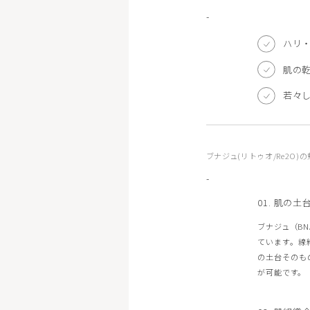
マッサージピーリング
リバース
-
ボトックス注射（アラガン）
ボツリヌ
ハリ
肌の
脂肪溶解注射FatX Core
脂肪溶解
若々
ショッピングリフト
医療脱毛
ヴェルべットスキン
PFC注射
ブナジュ(リトゥオ/Re2O)
-
01. 肌の
ブナジュ（B
ています。線
の土台そのも
が可能です。