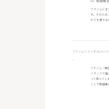
02. 肌組
ブナジュに含
す。そのため
がりを保ちな
ブナジュ(リトゥオ/Re2O)
-
ブナジュ（韓
バランスで組
って衰えてし
ことで肌組織