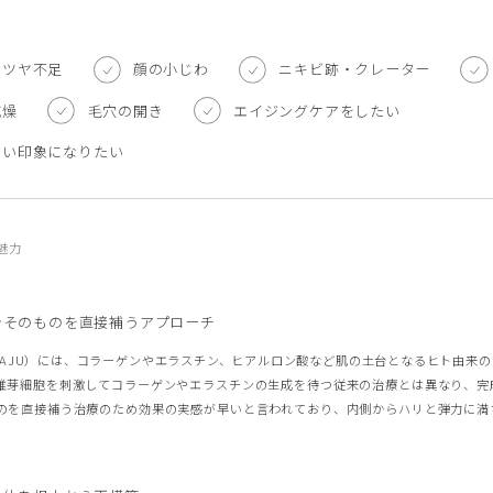
ピール
サリチル酸マクロゴールピーリング
ストキシン注射（ボツラックス）
スキンボトックス
・ツヤ不足
顔の小じわ
ニキビ跡・クレーター
乾燥
毛穴の開き
エイジングケアをしたい
注射カベリン
ヒアルロン酸注射チャウムプレミアム
しい印象になりたい
アートメイク（眉）
/ヴァンパイアフェイシャル
ドクターズコスメ・内服薬・クリニック専
の魅力
土台そのものを直接補うアプローチ
NAJU）には、コラーゲンやエラスチン、ヒアルロン酸など肌の土台となるヒト由来の
維芽細胞を刺激してコラーゲンやエラスチンの生成を待つ従来の治療とは異なり、完
のを直接補う治療のため効果の実感が早いと言われており、内側からハリと弾力に満