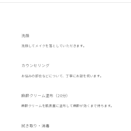
洗顔
洗顔してメイクを落としていただきます。
カウンセリング
お悩みの部位などについて、丁寧にお話を伺います。
麻酔クリーム塗布（20分）
麻酔クリームを肌表面に塗布して麻酔が効くまで待ちます。
拭き取り・消毒