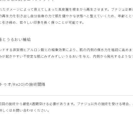
れたダメージによって衰えてしまった真皮層を根本から再生させます。ブナジュは単
の再生力を引き出し自分自身の力で肌を健やかな状態へと整えていくため、年齢とと
と引き締め、若々しい印象を長く保つことが可能です。
善とうるおい補給
ンドする非架橋ヒアルロン酸との相乗効果により、肌の内側の保水力を格段に高めま
みが起きやすい不安定な肌にみずみずしいうるおいを与え、内側から発光するような
トゥオ/Re2O)の施術間隔
前回の施術から最低4週間空ける必要があります。ブナジュ以外の施術を受ける場合、
詳しくはお問い合わせください。