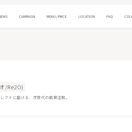
NEWS
CAMPAIGN
MENU / PRICE
LOCATION
FAQ
COL
ング
水光注射
ロー
プルリアルデンシファイ
/Re2O)
ン酸注射 スキンバイブ
ピコトーニング
イレクトに届ける、次世代の肌育注射。
イシャルM22
HIFUウルトラセルQ＋/Zi
ジェントル
ララピール/ララドクター