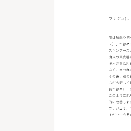
ブナジュ(リ
肌は加齢や紫
ス）」が徐々
スキンブース
由来の真皮組
注入された組
なく、自分自
その後、肌の
ながら新しく
織が徐々に一
このように肌
的に改善しま
ブナジュは、
すが3～6か