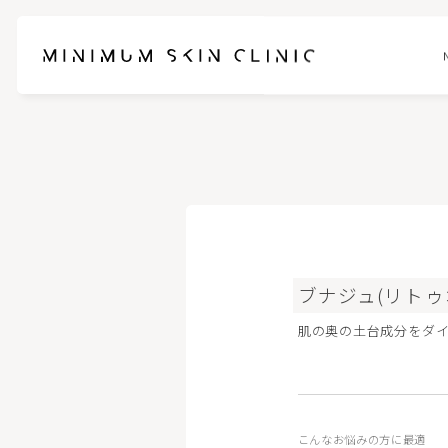
お悩みに合わせて選べるセットメニュー
ブレッシ
スネコスパフォルマ
ピンクグ
ブナジュ(リトゥオ
ブナジュ(リトゥオ/Re2O)
ヒアルロ
肌の奥の土台成分をダ
ピコスポット
フォトフェ
ケアシス-S
ハイドラ
こんなお悩みの方に最適