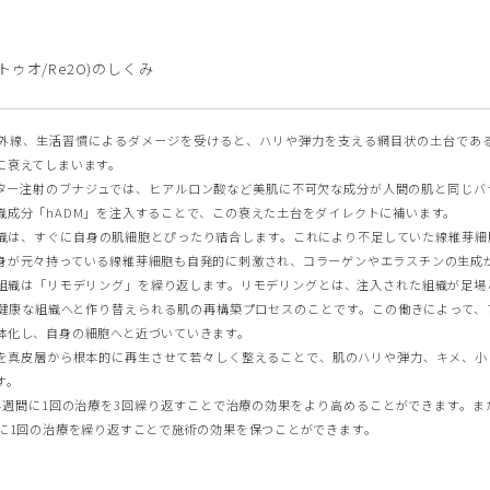
トゥオ/Re2O)のしくみ
外線、生活習慣によるダメージを受けると、ハリや弾力を支える網目状の土台である
に衰えてしまいます。
ター注射のブナジュでは、ヒアルロン酸など美肌に不可欠な成分が人間の肌と同じバ
織成分「hADM」を注入することで、この衰えた土台をダイレクトに補います。
織は、すぐに自身の肌細胞とぴったり結合します。これにより不足していた線維芽細
身が元々持っている線維芽細胞も自発的に刺激され、コラーゲンやエラスチンの生成
組織は「リモデリング」を繰り返します。リモデリングとは、注入された組織が足場
健康な組織へと作り替えられる肌の再構築プロセスのことです。この働きによって、
体化し、自身の細胞へと近づいていきます。
を真皮層から根本的に再生させて若々しく整えることで、肌のハリや弾力、キメ、小
す。
4週間に1回の治療を3回繰り返すことで治療の効果をより高めることができます。ま
月に1回の治療を繰り返すことで施術の効果を保つことができます。