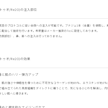
トゥオ/Re2O)の注入部位
既定のプロトコルに従い全顔への注入が可能です。ブナジュ1本（全量）を使用し、
に配合して施術を行います。希釈量はメーカー推奨の7ccに設定しております。
内側部位）、鼻、首への注入は行っておりません。
トゥオ/Re2O)の効果
善と肌のハリ・弾力アップ
、肌の強さや伸縮性を保つために不可欠なコラーゲンが約89％、エラスチンが約3％
で組み立てられた真皮組織をダイレクトに補うことで、気になる小じわを解消し、内
々しい肌へと導きます。
締めと根本的なエイジングケア