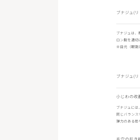
ブナジュ(リ
ブナジュは、
ロン酸を適切
※目元（眼窩
ブナジュ(リ
小じわの改
ブナジュには
同じバランス
弾力のある若
毛穴の引き