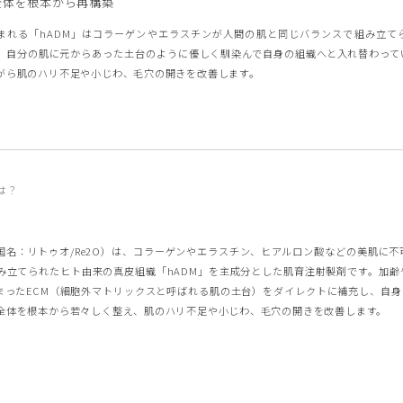
織全体を根本から再構築
まれる「hADM」はコラーゲンやエラスチンが人間の肌と同じバランスで組み立て
、自分の肌に元からあった土台のように優しく馴染んで自身の組織へと入れ替わって
がら肌のハリ不足や小じわ、毛穴の開きを改善します。
とは？
国名：リトゥオ/Re2O）は、コラーゲンやエラスチン、ヒアルロン酸などの美肌に
み立てられたヒト由来の真皮組織「hADM」を主成分とした肌育注射製剤です。加齢
まったECM（細胞外マトリックスと呼ばれる肌の土台）をダイレクトに補充し、自身
全体を根本から若々しく整え、肌のハリ不足や小じわ、毛穴の開きを改善します。