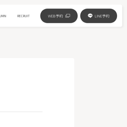
WEB予約
LINE予約
UMN
RECRUIT
リジュランの進化版 リズネ注射
ジャルプロスーパーハイドロ
ピコフラクショナル
HIFUニューダブロ
ミラノリピール