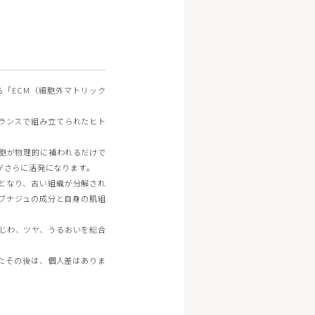
「ECM（細胞外マトリック
ランスで組み立てられたヒト
胞が物理的に補われるだけで
がさらに活発になります。
となり、古い組織が分解され
ブナジュの成分と自身の肌組
じわ、ツヤ、うるおいを総合
たその後は、個人差はありま