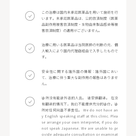
この治療は国内未承認医薬品を用いて施術を行
います。未承認医薬品は、公的救済制度（医薬
品副作用被害救済制度・生物由来製品感染等被
害救済制度）の適用がございません。
治療に用いる医薬品は当院医師の判断の元、個
人輸入により国内代理店経由で入手したもので
す。
安全性に関する諸外国の情報：諸外国におい
て、治療に伴う重大な副作用の報告はありませ
ん。
诊所没有能讲外语的人员。 请安排翻译。 在没
有翻译的情况下，我们不能提供充分的诊疗。诊
所对任何问题不承责任。 We do not have an
y English speaking staff at this clinic. Plea
se arrange your own interpreter, if you do
not speak Japanese. We are unable to pr
ovide adequate consultation or examinat