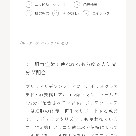
LOCATION
ニキビ跡・クレーター
色素沈着
肌の乾燥
毛穴の開き
エイジング
WEB予約
プルリアルデンシファイの魅力
-
01. 肌育注射で使われるあらゆる人気成
分が配合
プルリアルデンシファイには、ポリヌクレオ
チド・非架橋ヒアルロン酸・マンニトールの
3成分が配合されています。ポリヌクレオチ
ドは細胞の修復・再生をサポートする成分
で、リジュランやリズネにも使われていま
す。非架橋ヒアルロン酸は水分保持によって
うるおいを与える作用があり、スネコスにも