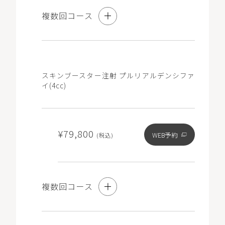
複数回コース
3回コース
スキンブースター注射 プルリアルデンシファ
ケアシス-S(ペップビュー)付き
イ(4cc)
¥134,700
WEB予約
(税込)
¥79,800
WEB予約
(税込)
※コース契約をご希望の方も初回は「単発」と記載のある
メニューをお選びいただき、ご要望欄に「コース希望」と
複数回コース
ご記入ください。
※コース契約済でチケットをお持ちの方は「チケット」と
記載のある0円のメニューをお選びください（マイページ
の「チケット」から選択・予約が可能です）。