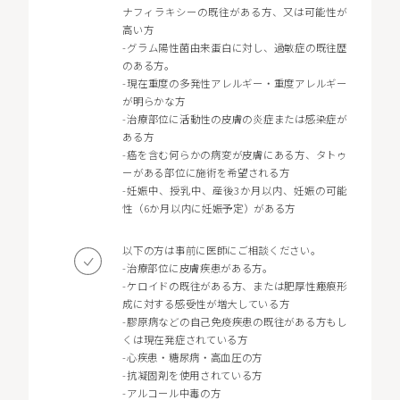
ナフィラキシーの既往がある方、又は可能性が
高い方
-グラム陽性菌由来蛋白に対し、過敏症の既往歴
のある方。
-現在重度の多発性アレルギー・重度アレルギー
が明らかな方
-治療部位に活動性の皮膚の炎症または感染症が
ある方
-癌を含む何らかの病変が皮膚にある方、タトゥ
ーがある部位に施術を希望される方
-妊娠中、授乳中、産後3か月以内、妊娠の可能
性（6か月以内に妊娠予定）がある方
以下の方は事前に医師にご相談ください。
-治療部位に皮膚疾患がある方。
-ケロイドの既往がある方、または肥厚性瘢痕形
成に対する感受性が増大している方
-膠原病などの自己免疫疾患の既往がある方もし
くは現在発症されている方
-心疾患・糖尿病・高血圧の方
-抗凝固剤を使用されている方
-アルコール中毒の方