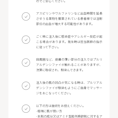
のでご安心ください。
アスピリンやワルファリンなど出血時間を延長
させうる薬物を服薬されている患者様では注射
部位の出血が増大する可能性があります。
ごく稀に注入後に感染症やアレルギー反応が起
こる場合があります。発生時は担当医師の指示
に従って下さい。
目周囲など、皮膚の薄い部分の注入ではプルリ
アルデンシファイが触れることがありますが、
次第に吸収され、馴染んできます。
注入後の肌の凹凸が気になる時は、プルリアル
デンシファイが馴染むようにご自身でマッサー
ジをおこなってください。
以下の方は施術をお控えください。
-極端に肌が弱い方
-本剤の成分又はアミド型局所麻酔剤に対するア