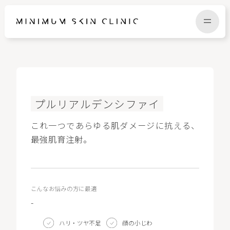
TOP
FAQ
プルリアルデンシファイ
NEWS
COLUMN
これ一つであらゆる肌ダメージに抗える、
最強肌育注射。
CAMPAIGN
RECRUIT
こんなお悩みの方に最適
MENU / PRICE
CONTACT
-
ハリ・ツヤ不足
顔の小じわ