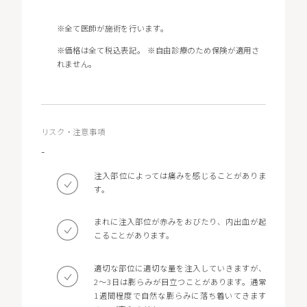
※3回コースをご契約の場合、ケアシス-S(ペップビュー)
3回コース
の施術が1回分無料で受けられます。
※全て医師が施術を行います。
ケアシス-S(ペップビュー)付き
※価格は全て税込表記。 ※自由診療のため保険が適用さ
れません。
¥239,400
WEB予約
(税込)
リスク・注意事項
-
※コース契約をご希望の方も初回は「単発」と記載のある
メニューをお選びいただき、ご要望欄に「コース希望」と
注入部位によっては痛みを感じることがありま
ご記入ください。
す。
※コース契約済でチケットをお持ちの方は「チケット」と
記載のある0円のメニューをお選びください（マイページ
まれに注入部位が赤みをおびたり、内出血が起
の「チケット」から選択・予約が可能です）。
こることがあります。
※3回コースをご契約の場合、ケアシス-S(ペップビュー)
の施術が1回分無料で受けられます。
適切な部位に適切な量を注入していきますが、
2～3日は膨らみが目立つことがあります。通常
1週間程度で自然な膨らみに落ち着いてきます