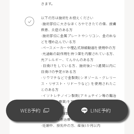
きます。
以下の方は施術をお控えください
-施術部位に大きなほくろやできたての傷、皮膚
疾患、炎症のある方
-施術部位に金属プレートやシリコン、金の糸な
どを埋め込んでいる方
-ペースメーカーや埋込式除細動器を使用中の方
-光過敏の副作用を持つ薬を内服されている方、
光アレルギー、てんかんのある方
-日焼けをしている方、施術後2〜3週間以内に
日焼けの予定がある方
-リウマチなどで金製剤(シオゾール・グレリー
ス・リザスト・リドーラなど) を使用されたこ
とのある方
-イソトレチノイン製剤(アキュテイン等の難治
性ニキビ治療薬)を現在使用中の方
-重度の糖尿病、悪性腫瘍、心疾患、出血性疾
WEB予約
LINE予約
患、ケロイド体質がある方
-自己免疫疾患治療中の方
-妊娠中、授乳中の方、産後3か月以内