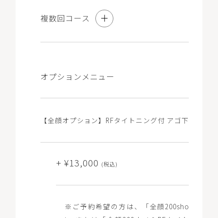
の「チケット」から選択・予約が可能です）。
※3回コースは、10％OFFの価格（1回あたり ¥20,700/3
複数回コース
回分総額 ¥62,100）で施術を受けられるコースです。
3回コース
オプションメニュー
10％オフ
看護師施術
【全顔オプション】RFタイトニング付 アゴ下
WEB予約
¥75,600
(税込)
+ ¥13,000
(税込)
※コース契約をご希望の方も初回は「単発」と記載のある
メニューをお選びいただき、ご要望欄に「コース希望」と
ご記入ください。
※コース契約済でチケットをお持ちの方は「チケット」と
※ご予約希望の方は、「全顔200sho
記載のある0円のメニューをお選びください（マイページ