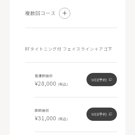
の「チケット」から選択・予約が可能です）。
※3回コースは、10％OFFの価格（1回あたり ¥17,100/3
複数回コース
回分総額 ¥51,300）で施術を受けられるコースです。
3回コース
RFタイトニング付 フェイスライン＋アゴ下
10％オフ
看護師施術
看護師施術
WEB予約
WEB予約
¥62,100
¥28,000
(税込)
(税込)
※コース契約をご希望の方も初回は「単発」と記載のある
医師施術
メニューをお選びいただき、ご要望欄に「コース希望」と
WEB予約
¥31,000
(税込)
ご記入ください。
※コース契約済でチケットをお持ちの方は「チケット」と
記載のある0円のメニューをお選びください（マイページ