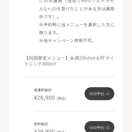
にのみ適用（当院でHIFUウルトラセ
ルQ＋/Ziを受けたことがある方は適用
外です）。
※予約時に当メニューを選択した方に
限ります。
※他キャンペーン併用不可。
【初回限定メニュー】全顔200shot＆RFタイ
トニング800dot
看護師施術
WEB予約
¥26,900
(税込)
医師施術
WEB予約
¥29,900
(税込)