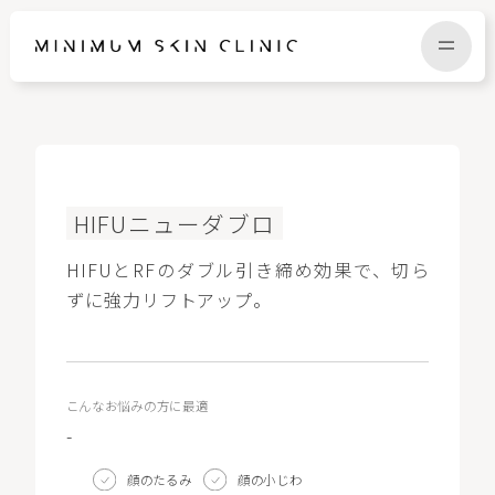
TOP
FAQ
HIFUニューダブロ
NEWS
COLUMN
HIFUとRFのダブル引き締め効果で、切ら
ずに強力リフトアップ。
CAMPAIGN
RECRUIT
こんなお悩みの方に最適
MENU / PRICE
CONTACT
-
顔のたるみ
顔の小じわ