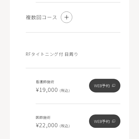
複数回コース
3回コース
RFタイトニング付 目周り
10％オフ
看護師施術
看護師施術
WEB予約
WEB予約
¥86,130
¥19,000
(税込)
(税込)
※コース契約をご希望の方も初回は「単発」と記載のある
医師施術
メニューをお選びいただき、ご要望欄に「コース希望」と
WEB予約
¥22,000
(税込)
ご記入ください。
※コース契約済でチケットをお持ちの方は「チケット」と
記載のある0円のメニューをお選びください（マイページ