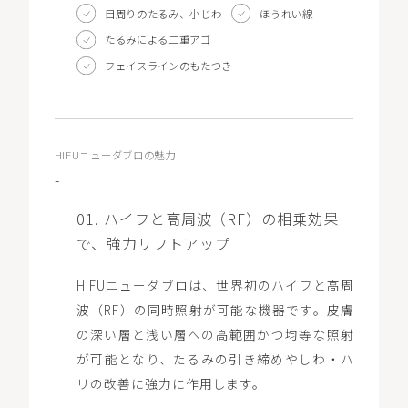
LOCATION
目周りのたるみ、小じわ
ほうれい線
たるみによる二重アゴ
フェイスラインのもたつき
WEB予約
HIFUニューダブロの魅力
-
01. ハイフと高周波（RF）の相乗効果
で、強力リフトアップ
HIFUニューダブロは、世界初のハイフと高周
波（RF）の同時照射が可能な機器です。皮膚
の深い層と浅い層への高範囲かつ均等な照射
が可能となり、たるみの引き締めやしわ・ハ
リの改善に強力に作用します。