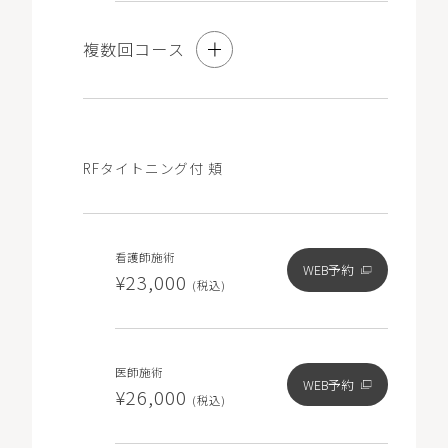
の「チケット」から選択・予約が可能です）。
※3回コースは、10％OFFの価格（1回あたり ¥28,710/3
複数回コース
回分総額 ¥86,130）で施術を受けられるコースです。
3回コース
RFタイトニング付 頬
10％オフ
看護師施術
看護師施術
WEB予約
WEB予約
¥51,300
¥23,000
(税込)
(税込)
※コース契約をご希望の方も初回は「単発」と記載のある
医師施術
メニューをお選びいただき、ご要望欄に「コース希望」と
WEB予約
¥26,000
(税込)
ご記入ください。
※コース契約済でチケットをお持ちの方は「チケット」と
記載のある0円のメニューをお選びください（マイページ