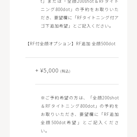
t」または「全顔200shot＆RFタイト
の「チケット」から選択・予約が可能です）。
※3回コースは、10％OFFの価格（1回あたり ¥25,200/3
ニング800dot」の予約をお取りいた
回分総額 ¥75,600）で施術を受けられるコースです。
だき、要望欄に「RFタイトニング付ア
ゴ下追加希望」とご記入ください。
【RF付全顔オプション】RF追加 全顔500dot
+ ¥5,000
(税込)
※ご予約希望の方は、「全顔200shot
＆RFタイトニング800dot」の予約を
お取りいただき、要望欄に「RF追加
全顔500dot希望」とご記入くださ
い。