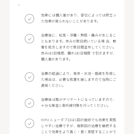
-
効果には個人差があり、部位によっては際立っ
た効果が見られないことがあります。
治療後に、紅斑・浮腫・熱感・痛みが生じるこ
ともあります。赤みが数日続いている場 合、軟
膏を処方しますので数日間塗布してください。
赤みは3日程度、腫れは2日程度 で引きますが、
個人差があります。
治療の経過により、発赤・水泡・痂皮を形成し
た場合は、必要な処置を施しますので当院にご
連絡ください。
治療後は肌がデリケートになっていますので、
十分な保湿と紫外線対策を行ってください。
HIFUニューダブロは1回の施術でも効果を実感
しやすい治療ですが、複数回の治療を継続する
ことで効果をより高く・長く実感することがで