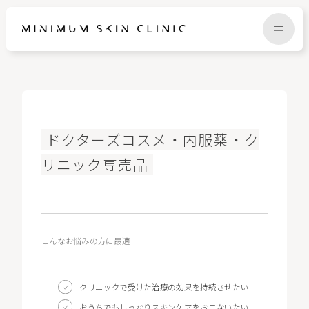
TOP
FAQ
ドクターズコスメ・内服薬・ク
NEWS
COLUMN
リニック専売品
CAMPAIGN
RECRUIT
こんなお悩みの方に最適
MENU / PRICE
CONTACT
-
クリニックで受けた治療の効果を持続させたい
おうちでもしっかりスキンケアをおこないたい