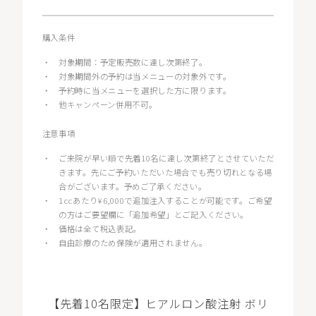
購入条件
・
対象期間：予定販売数に達し次第終了。
・
対象期間外の予約は当メニューの対象外です。
・
予約時に当メニューを選択した方に限ります。
・
他キャンペーン併用不可。
注意事項
・
ご来院が早い順で先着10名に達し次第終了とさせていただ
きます。先にご予約いただいた場合でも売り切れとなる場
合がございます。予めご了承ください。
・
1ccあたり¥6,000で追加注入することが可能です。ご希望
の方はご要望欄に「追加希望」とご記入ください。
・
価格は全て税込表記。
・
自由診療のため保険が適用されません。
【先着10名限定】ヒアルロン酸注射 ボリ