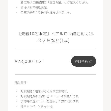
望の方はご要望欄に「追加希望」とご記入ください。
・
価格は全て税込表記。
・
自由診療のため保険が適用されません。
【先着10名限定】ヒアルロン酸注射 ボル
ベラ 唇など(1cc)
¥28,000
WEB予約
(税込)
購入条件
・
対象期間：在庫がなくなり次第終了。
・
対象期間外の予約は当メニューの対象外です。
・
予約時に当メニューを選択した方に限ります。
・
他キャンペーン併用不可。