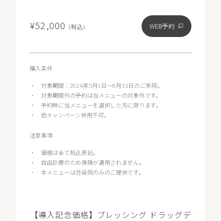
¥52,000
WEB予約
(税込)
購入条件
・
対象期間：2026年5月1日〜8月31日のご来院。
・
対象期間外の予約は当メニューの対象外です。
・
予約時に当メニューを選択した方に限ります。
・
他キャンペーン併用不可。
注意事項
・
価格は全て税込表記。
・
自由診療のため保険が適用されません。
・
本メニューは池袋院のみのご提供です。
【導入記念価格】ブレッシング ドラッグデ