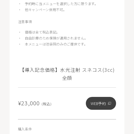
・
予約時に当メニューを選択した方に限ります。
・
他キャンペーン併用不可。
注意事項
・
価格は全て税込表記。
・
自由診療のため保険が適用されません。
・
本メニューは池袋院のみのご提供です。
【導入記念価格】水光注射 スネコス(3cc)
全顔
¥23,000
WEB予約
(税込)
購入条件