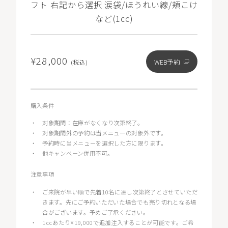
フト 右記から選択 涙袋/ほうれい線/頬こけ
など(1cc)
¥28,000
WEB予約
(税込)
購入条件
・
対象期間：在庫がなくなり次第終了。
・
対象期間外の予約は当メニューの対象外です。
・
予約時に当メニューを選択した方に限ります。
・
他キャンペーン併用不可。
注意事項
・
ご来院が早い順で先着10名に達し次第終了とさせていただ
きます。先にご予約いただいた場合でも売り切れとなる場
合がございます。予めご了承ください。
・
1ccあたり¥19,000で追加注入することが可能です。ご希