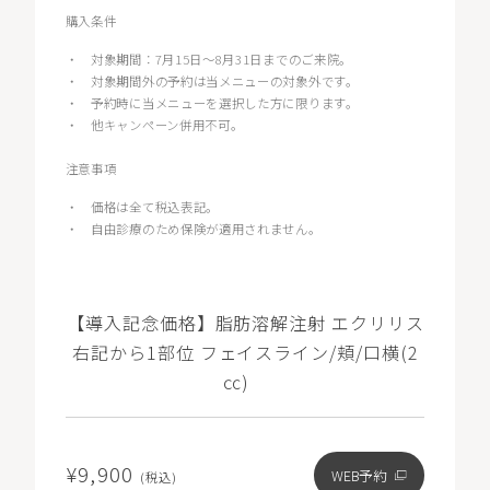
購入条件
・
対象期間：7月15日～8月31日までのご来院。
・
対象期間外の予約は当メニューの対象外です。
・
予約時に当メニューを選択した方に限ります。
・
他キャンペーン併用不可。
注意事項
・
価格は全て税込表記。
・
自由診療のため保険が適用されません。
【導入記念価格】脂肪溶解注射 エクリリス
右記から1部位 フェイスライン/頬/口横(2
㏄)
¥9,900
WEB予約
(税込)