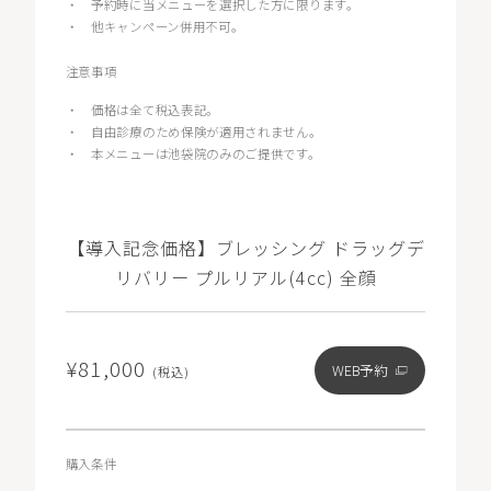
・
予約時に当メニューを選択した方に限ります。
・
他キャンペーン併用不可。
注意事項
・
価格は全て税込表記。
・
自由診療のため保険が適用されません。
・
本メニューは池袋院のみのご提供です。
【導入記念価格】ブレッシング ドラッグデ
リバリー プルリアル(4cc) 全顔
¥81,000
WEB予約
(税込)
購入条件