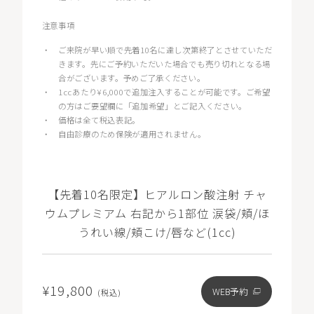
注意事項
・
ご来院が早い順で先着10名に達し次第終了とさせていただ
きます。先にご予約いただいた場合でも売り切れとなる場
合がございます。予めご了承ください。
・
1ccあたり¥6,000で追加注入することが可能です。ご希望
の方はご要望欄に「追加希望」とご記入ください。
・
価格は全て税込表記。
・
自由診療のため保険が適用されません。
【先着10名限定】ヒアルロン酸注射 チャ
ウムプレミアム 右記から1部位 涙袋/頬/ほ
うれい線/頬こけ/唇など(1cc)
¥19,800
WEB予約
(税込)