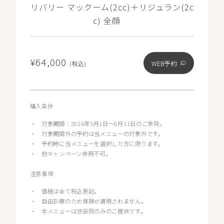
リバリー マックーム(2cc)＋リジュラン(2c
c) 全顔
¥64,000
WEB予約
(税込)
購入条件
・
対象期間：2026年5月1日〜8月31日のご来院。
・
対象期間外の予約は当メニューの対象外です。
・
予約時に当メニューを選択した方に限ります。
・
他キャンペーン併用不可。
注意事項
・
価格は全て税込表記。
・
自由診療のため保険が適用されません。
・
本メニューは池袋院のみのご提供です。