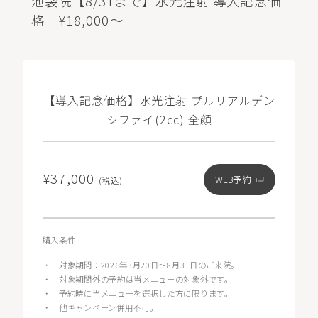
池袋院【8/31まで】水光注射 導入記念価
格 ¥18,000～
【導入記念価格】水光注射 プルリアルデン
シファイ(2cc) 全顔
¥37,000
WEB予約
(税込)
購入条件
・
対象期間：2026年3月20日〜8月31日のご来院。
・
対象期間外の予約は当メニューの対象外です。
・
予約時に当メニューを選択した方に限ります。
・
他キャンペーン併用不可。