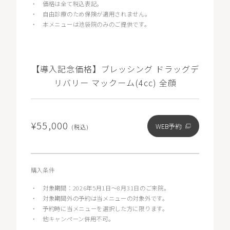
・
価格は全て税込表記。
・
自由診療のため保険が適用されません。
・
本メニューは池袋院のみのご提供です。
【導入記念価格】ブレッシング ドラッグデ
リバリー マックーム(4cc) 全顔
¥55,000
WEB予約
(税込)
購入条件
・
対象期間：2026年5月1日〜8月31日のご来院。
・
対象期間外の予約は当メニューの対象外です。
・
予約時に当メニューを選択した方に限ります。
・
他キャンペーン併用不可。