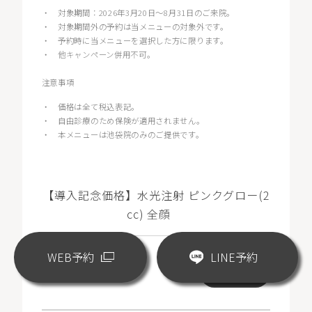
・
対象期間：2026年3月20日〜8月31日のご来院。
・
対象期間外の予約は当メニューの対象外です。
・
予約時に当メニューを選択した方に限ります。
・
他キャンペーン併用不可。
注意事項
・
価格は全て税込表記。
・
自由診療のため保険が適用されません。
・
本メニューは池袋院のみのご提供です。
【導入記念価格】水光注射 ピンクグロー(2
cc) 全顔
WEB予約
LINE予約
¥18,000
WEB予約
(税込)