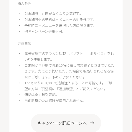
購入条件
・
対象期間：在庫がなくなり次第終了。
・
対象期間外の予約は当メニューの対象外です。
・
予約時に当メニューを選択した方に限ります。
・
他キャンペーン併用不可。
注意事項
・
厚労省認可のアラガン社製「ボリフト」「ボルベラ」を1c
cずつ使用します。
・
ご来院が早い順で先着10名に達し次第終了とさせていただ
きます。先にご予約いただいた場合でも売り切れとなる場
合がございます。予めご了承ください。
・
1ccあたり¥19,000で追加注入することが可能です。ご希
望の方はご要望欄に「追加希望」とご記入ください。
・
価格は全て税込表記。
・
自由診療のため保険が適用されません。
キャンペーン詳細ページへ