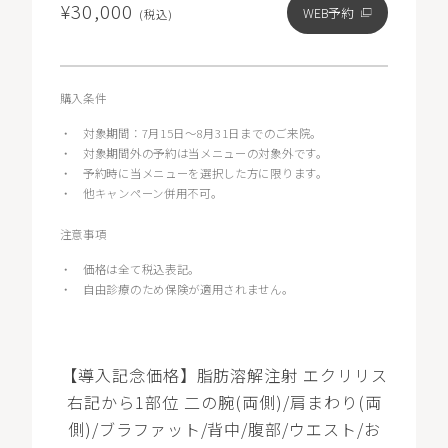
¥30,000
WEB予約
(税込)
購入条件
・
対象期間：7月15日～8月31日までのご来院。
・
対象期間外の予約は当メニューの対象外です。
・
予約時に当メニューを選択した方に限ります。
・
他キャンペーン併用不可。
注意事項
・
価格は全て税込表記。
・
自由診療のため保険が適用されません。
【導入記念価格】脂肪溶解注射 エクリリス
右記から1部位 二の腕(両側)/肩まわり(両
側)/ブラファット/背中/腹部/ウエスト/お