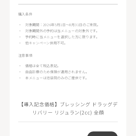
購入条件
・
対象期間：2026年5月1日〜8月31日のご来院。
・
対象期間外の予約は当メニューの対象外です。
・
予約時に当メニューを選択した方に限ります。
・
他キャンペーン併用不可。
注意事項
・
価格は全て税込表記。
・
自由診療のため保険が適用されません。
・
本メニューは池袋院のみのご提供です。
【導入記念価格】ブレッシング ドラッグデ
リバリー リジュラン(2cc) 全顔