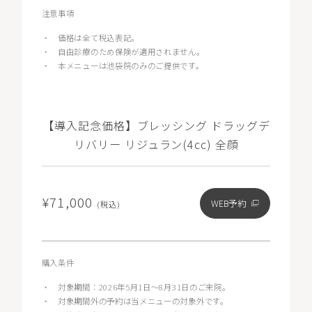
注意事項
・
価格は全て税込表記。
・
自由診療のため保険が適用されません。
・
本メニューは池袋院のみのご提供です。
【導入記念価格】ブレッシング ドラッグデ
リバリー リジュラン(4cc) 全顔
¥71,000
WEB予約
(税込)
購入条件
・
対象期間：2026年5月1日〜8月31日のご来院。
・
対象期間外の予約は当メニューの対象外です。