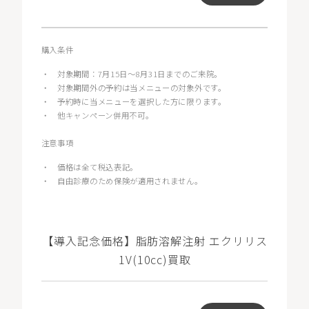
購入条件
・
対象期間：7月15日～8月31日までのご来院。
・
対象期間外の予約は当メニューの対象外です。
・
予約時に当メニューを選択した方に限ります。
・
他キャンペーン併用不可。
注意事項
・
価格は全て税込表記。
・
自由診療のため保険が適用されません。
【導入記念価格】脂肪溶解注射 エクリリス
1V(10cc)買取