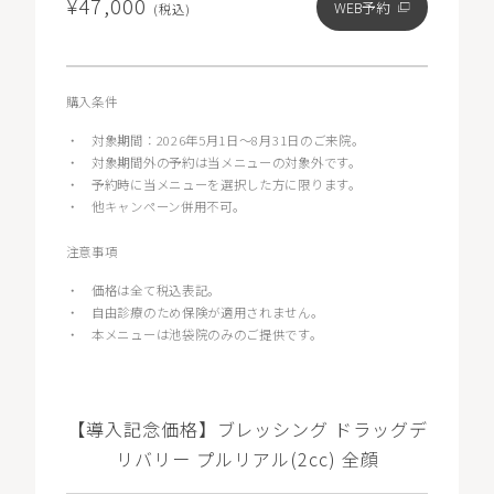
¥47,000
WEB予約
(税込)
購入条件
・
対象期間：2026年5月1日〜8月31日のご来院。
・
対象期間外の予約は当メニューの対象外です。
・
予約時に当メニューを選択した方に限ります。
・
他キャンペーン併用不可。
注意事項
・
価格は全て税込表記。
・
自由診療のため保険が適用されません。
・
本メニューは池袋院のみのご提供です。
【導入記念価格】ブレッシング ドラッグデ
リバリー プルリアル(2cc) 全顔