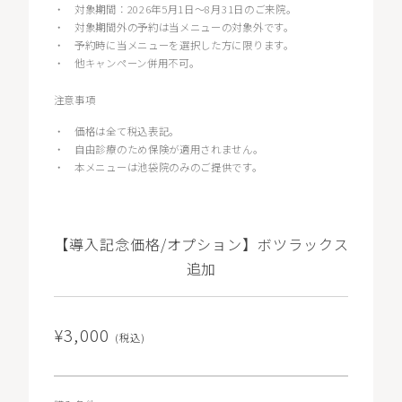
・
対象期間：2026年5月1日〜8月31日のご来院。
・
対象期間外の予約は当メニューの対象外です。
・
予約時に当メニューを選択した方に限ります。
・
他キャンペーン併用不可。
注意事項
・
価格は全て税込表記。
・
自由診療のため保険が適用されません。
・
本メニューは池袋院のみのご提供です。
【導入記念価格/オプション】ボツラックス
追加
¥3,000
(税込)