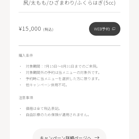
尻/太もも/ひざまわり/ふくらはぎ(5㏄)
¥15,000
WEB予約
(税込)
購入条件
・
対象期間：7月15日～8月31日までのご来院。
・
対象期間外の予約は当メニューの対象外です。
・
予約時に当メニューを選択した方に限ります。
・
他キャンペーン併用不可。
注意事項
・
価格は全て税込表記。
・
自由診療のため保険が適用されません。
キャンペーン詳細ページへ