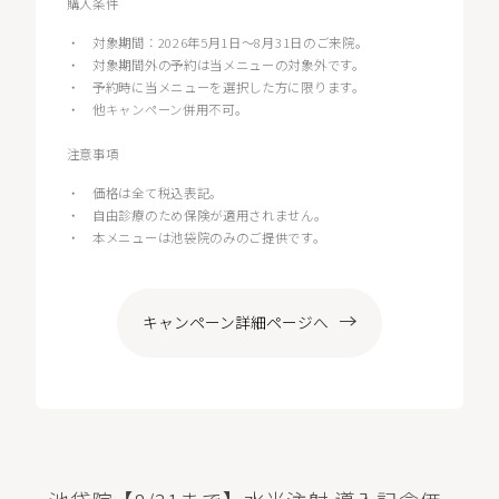
購入条件
・
対象期間：2026年5月1日〜8月31日のご来院。
・
対象期間外の予約は当メニューの対象外です。
・
予約時に当メニューを選択した方に限ります。
・
他キャンペーン併用不可。
注意事項
・
価格は全て税込表記。
・
自由診療のため保険が適用されません。
・
本メニューは池袋院のみのご提供です。
キャンペーン詳細ページへ