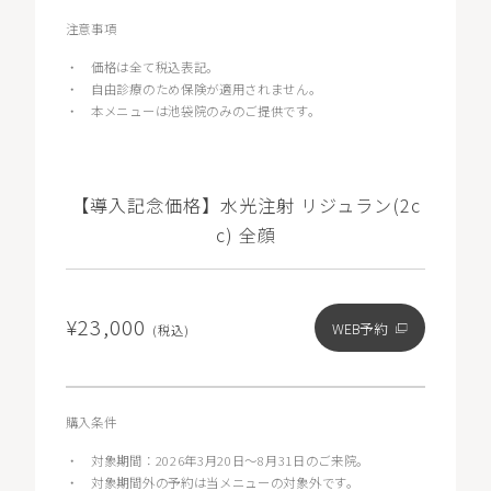
注意事項
・
価格は全て税込表記。
・
自由診療のため保険が適用されません。
・
本メニューは池袋院のみのご提供です。
【導入記念価格】水光注射 リジュラン(2c
c) 全顔
¥23,000
WEB予約
(税込)
購入条件
・
対象期間：2026年3月20日〜8月31日のご来院。
・
対象期間外の予約は当メニューの対象外です。