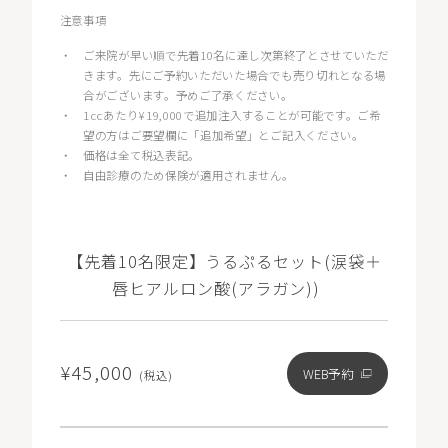
注意事項
・
ご来院が早い順で先着10名に達し次第終了とさせていただ
きます。先にご予約いただいた場合でも売り切れとなる場
合がございます。予めご了承ください。
・
1ccあたり¥19,000で追加注入することが可能です。ご希
望の方はご要望欄に「追加希望」とご記入ください。
・
価格は全て税込表記。
・
自由診療のため保険が適用されません。
【先着10名限定】うるぷるセット(涙袋＋
唇ヒアルロン酸(アラガン))
¥45,000
WEB予約
(税込)