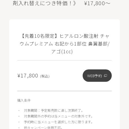
剤入れ替えにつき特価！》 ¥17,800～
【先着10名限定】ヒアルロン酸注射 チャ
ウムプレミアム 右記から1部位 鼻翼基部/
アゴ(1cc)
¥17,800
WEB予約
(税込)
購入条件
・
対象期間：予定販売数に達し次第終了。
・
対象期間外の予約は当メニューの対象外です。
・
予約時に当メニューを選択した方に限ります。
・
他キャンペーン併用不可。