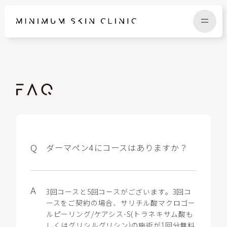
TOP
FAQ
NEWS
COLUMN
CAMPAIGN
RECRUIT
ダーマペン4にコースはありますか？
MENU / PRICE
CONTACT
3回コースと5回コースがございます。3回コ
ースをご契約の場合、サリチル酸マクロゴー
ルピーリング/ケアシス-S(トラネキサム酸も
しくはグリシルグリシン)の施術が1回分無料