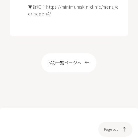
LOCATION
▼詳細：
https://minimumskin.clinic/menu/d
ermapen4/
WEB予約
FAQ一覧ページへ
Page top