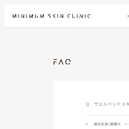
お悩みに合わせて選べるセットメニュー
ブレッシ
スネコスパフォルマ
ピンクグ
ブナジュ(リトゥオ/Re2O)
ヒアルロ
ヴェルベットス
ピコスポット
フォトフェ
ケアシス-S
ハイドラ
施術前後1週間は、ハ