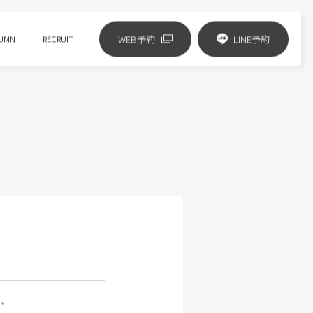
WEB予約
LINE予約
UMN
RECRUIT
リジュランの進化版 リズネ注射
ジャルプロスーパーハイドロ
ピコフラクショナル
HIFUニューダブロ
ミラノリピール
い。