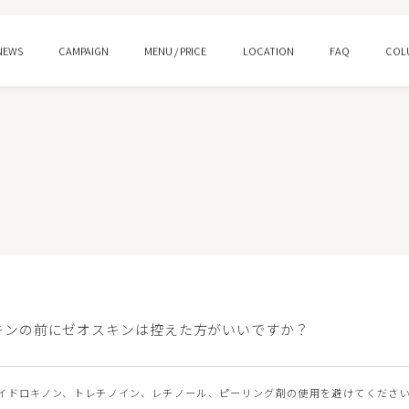
NEWS
CAMPAIGN
MENU / PRICE
LOCATION
FAQ
COL
ング
水光注射
ロー
プルリアルデンシファイ
ン酸注射 スキンバイブ
ピコトーニング
キンの前にゼオスキンは控えた方がいいですか？
イシャルM22
HIFUウルトラセルQ＋/Zi
ジェントル
ララピール/ララドクター
イドロキノン、トレチノイン、レチノール、ピーリング剤の使用を避けてくださ