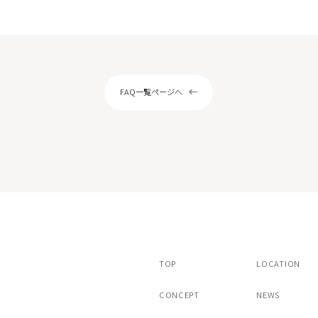
ピール
サリチル酸マクロゴールピーリング
ストキシン注射（ボツラックス）
スキンボトックス
注射カベリン
ヒアルロン酸注射チャウムプレミアム
FAQ一覧ページへ
アートメイク（眉）
/ヴァンパイアフェイシャル
ドクターズコスメ・内服薬・クリニック専
TOP
LOCATION
CONCEPT
NEWS