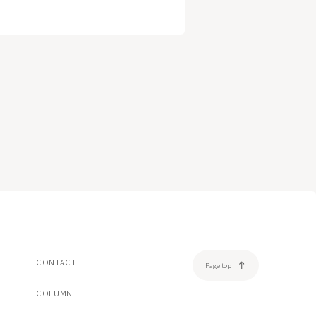
美容注射・美容点滴
脂肪溶解注射エクリリス
ヒアルロン酸注射ボリフト/ボリューマ/ボルベラ
ダーマペン4
売品
オンライン診療
一覧/検索ページへ
CONTACT
Page top
COLUMN