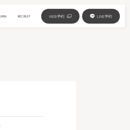
WEB予約
LINE予約
UMN
RECRUIT
リジュランの進化版 リズネ注射
ジャルプロスーパーハイドロ
ピコフラクショナル
HIFUニューダブロ
ミラノリピール
。