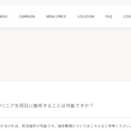
NEWS
CAMPAIGN
MENU / PRICE
LOCATION
FAQ
COL
ング
水光注射
ロー
プルリアルデンシファイ
ン酸注射 スキンバイブ
ピコトーニング
IFUリニアを同日に施術することは可能ですか？
イシャルM22
HIFUウルトラセルQ＋/Zi
ジェントル
ララピール/ララドクター
題がなければ、同日施術が可能です。施術間隔についてはこちらもご参考ください