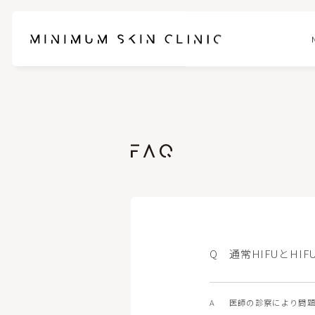
お悩みに合わせて選べるセットメニュー
ブレッシ
スネコスパフォルマ
ピンクグ
ブナジュ(リトゥオ/Re2O)
ヒアルロ
通常HIFUとH
ピコスポット
フォトフェ
ケアシス-S
ハイドラ
医師の診察により問