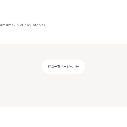
ピール
サリチル酸マクロゴールピーリング
ー
ストキシン注射（ボツラックス）
スキンボトックス
imumskin.clinic/interval
注射カベリン
ヒアルロン酸注射チャウムプレミアム
アートメイク（眉）
/ヴァンパイアフェイシャル
ドクターズコスメ・内服薬・クリニック専
FAQ一覧ページへ