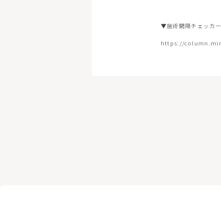
マッサージピーリング
リバース
▼施術間隔チェッカ
ボトックス注射（アラガン）
ボツリヌ
https://column.min
脂肪溶解注射FatX Core
脂肪溶解
ショッピングリフト
医療脱毛
ヴェルべットスキン
PFC注射