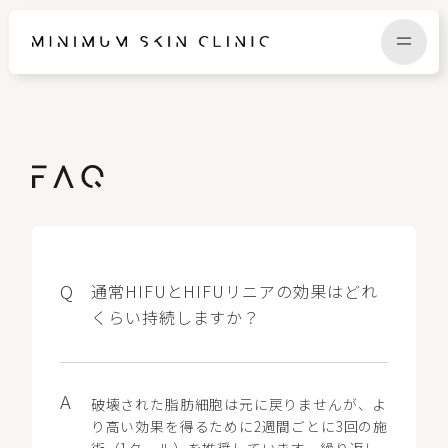
TOP
FAQ
NEWS
COLUMN
CAMPAIGN
RECRUIT
通常HIFUとHIFUリニアの効果はどれ
くらい持続しますか？
MENU / PRICE
CONTACT
破壊された脂肪細胞は元に戻りませんが、よ
り高い効果を得るために2週間ごとに3回の施
術（1クール）を推奨しています。繰り返し