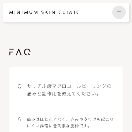
TOP
FAQ
NEWS
COLUMN
CAMPAIGN
RECRUIT
サリチル酸マクロゴールピーリングの
痛みと副作用を教えてください。
MENU / PRICE
CONTACT
痛みはほとんどなく、赤みや皮むけも起こり
にくい非常に低刺激な施術です。