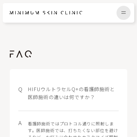
TOP
FAQ
NEWS
COLUMN
CAMPAIGN
RECRUIT
HIFUウルトラセルQ+の看護師施術と
医師施術の違いは何ですか？
MENU / PRICE
CONTACT
看護師施術ではプロトコル通りに照射しま
す。医師施術では、打ちたくない部位を避け
るなど、お悩みに合わせたカスタマイズ照射