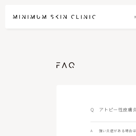
お悩みに合わせて選べるセットメニュー
ブレッシ
スネコスパフォルマ
ピンクグ
ブナジュ(リトゥオ/Re2O)
ヒアルロ
アトピー性皮膚
ピコスポット
フォトフェ
ケアシス-S
ハイドラ
強い炎症がある場合