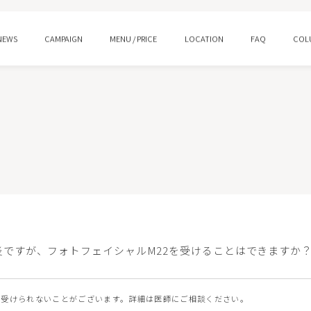
NEWS
CAMPAIGN
MENU / PRICE
LOCATION
FAQ
COL
ング
水光注射
ロー
プルリアルデンシファイ
ン酸注射 スキンバイブ
ピコトーニング
炎ですが、フォトフェイシャルM22を受けることはできますか
イシャルM22
HIFUウルトラセルQ＋/Zi
ジェントル
ララピール/ララドクター
は受けられないことがございます。詳細は医師にご相談ください。