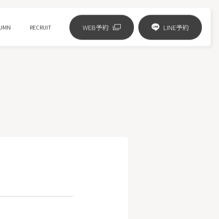
WEB予約
LINE予約
UMN
RECRUIT
リジュランの進化版 リズネ注射
ジャルプロスーパーハイドロ
ピコフラクショナル
？
HIFUニューダブロ
ミラノリピール