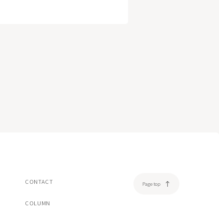
美容注射・美容点滴
脂肪溶解注射エクリリス
ヒアルロン酸注射ボリフト/ボリューマ/ボルベラ
ダーマペン4
売品
オンライン診療
一覧/検索ページへ
CONTACT
Page top
COLUMN