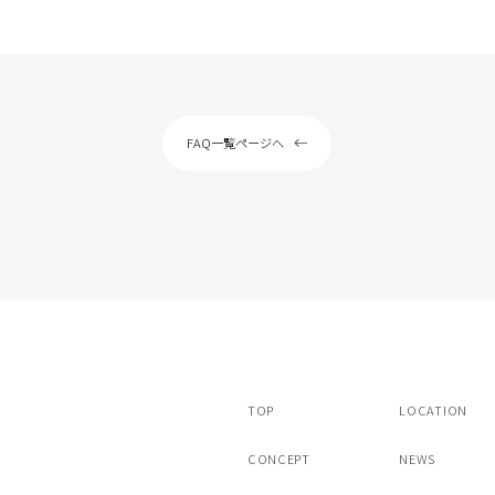
ピール
サリチル酸マクロゴールピーリング
ストキシン注射（ボツラックス）
スキンボトックス
注射カベリン
ヒアルロン酸注射チャウムプレミアム
FAQ一覧ページへ
アートメイク（眉）
/ヴァンパイアフェイシャル
ドクターズコスメ・内服薬・クリニック専
TOP
LOCATION
CONCEPT
NEWS