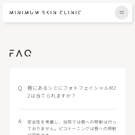
TOP
FAQ
NEWS
COLUMN
CAMPAIGN
RECRUIT
唇にあるシミにフォトフェイシャルM2
2は当てられますか？
MENU / PRICE
CONTACT
安全性を考慮し、当院では唇への照射は行っ
ておりません。ピコトーニングは唇への照射
が可能です。