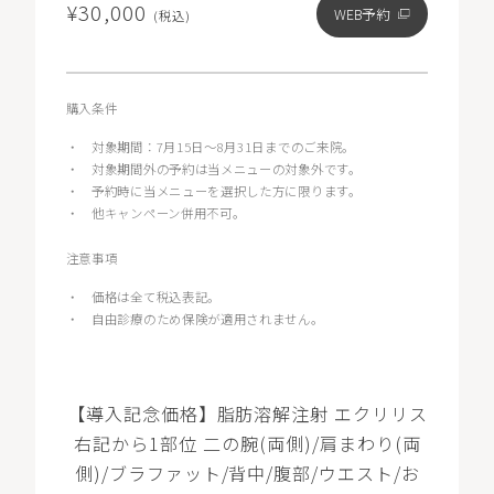
¥30,000
WEB予約
(税込)
購入条件
・
対象期間：7月15日～8月31日までのご来院。
・
対象期間外の予約は当メニューの対象外です。
・
予約時に当メニューを選択した方に限ります。
・
他キャンペーン併用不可。
注意事項
・
価格は全て税込表記。
・
自由診療のため保険が適用されません。
【導入記念価格】脂肪溶解注射 エクリリス
右記から1部位 二の腕(両側)/肩まわり(両
側)/ブラファット/背中/腹部/ウエスト/お