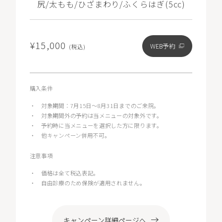
尻/太もも/ひざまわり/ふくらはぎ(5㏄)
¥15,000
WEB予約
(税込)
購入条件
・
対象期間：7月15日～8月31日までのご来院。
・
対象期間外の予約は当メニューの対象外です。
・
予約時に当メニューを選択した方に限ります。
・
他キャンペーン併用不可。
注意事項
・
価格は全て税込表記。
・
自由診療のため保険が適用されません。
キャンペーン詳細ページへ