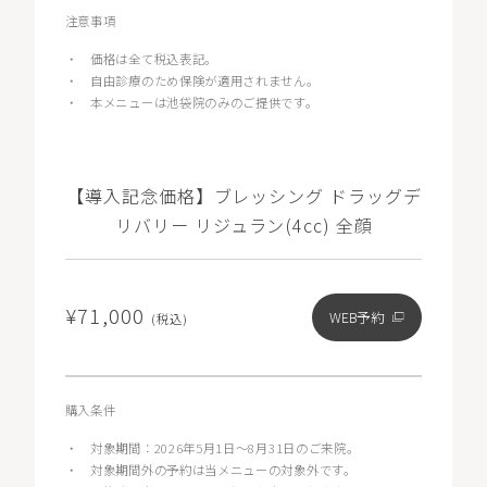
注意事項
・
価格は全て税込表記。
・
自由診療のため保険が適用されません。
・
本メニューは池袋院のみのご提供です。
【導入記念価格】ブレッシング ドラッグデ
リバリー リジュラン(4cc) 全顔
¥71,000
WEB予約
(税込)
購入条件
・
対象期間：2026年5月1日〜8月31日のご来院。
・
対象期間外の予約は当メニューの対象外です。