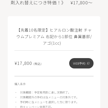
剤入れ替えにつき特価！》 ¥17,800～
【先着10名限定】ヒアルロン酸注射 チャ
ウムプレミアム 右記から1部位 鼻翼基部/
アゴ(1cc)
¥17,800
WEB予約
(税込)
購入条件
・
対象期間：予定販売数に達し次第終了。
・
対象期間外の予約は当メニューの対象外です。
・
予約時に当メニューを選択した方に限ります。
・
他キャンペーン併用不可。