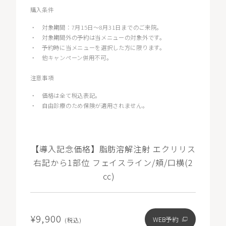
購入条件
・
対象期間：7月15日～8月31日までのご来院。
・
対象期間外の予約は当メニューの対象外です。
・
予約時に当メニューを選択した方に限ります。
・
他キャンペーン併用不可。
注意事項
・
価格は全て税込表記。
・
自由診療のため保険が適用されません。
【導入記念価格】脂肪溶解注射 エクリリス
右記から1部位 フェイスライン/頬/口横(2
㏄)
¥9,900
WEB予約
(税込)