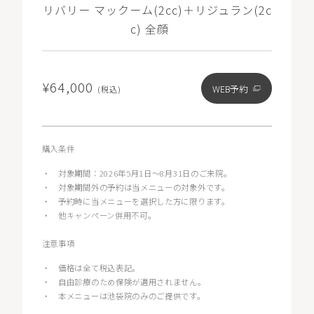
リバリー マックーム(2cc)＋リジュラン(2c
c) 全顔
¥64,000
WEB予約
(税込)
購入条件
・
対象期間：2026年5月1日〜8月31日のご来院。
・
対象期間外の予約は当メニューの対象外です。
・
予約時に当メニューを選択した方に限ります。
・
他キャンペーン併用不可。
注意事項
・
価格は全て税込表記。
・
自由診療のため保険が適用されません。
・
本メニューは池袋院のみのご提供です。