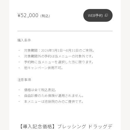
¥52,000
WEB予約
(税込)
購入条件
・
対象期間：2026年5月1日〜8月31日のご来院。
・
対象期間外の予約は当メニューの対象外です。
・
予約時に当メニューを選択した方に限ります。
・
他キャンペーン併用不可。
注意事項
・
価格は全て税込表記。
・
自由診療のため保険が適用されません。
・
本メニューは池袋院のみのご提供です。
【導入記念価格】ブレッシング ドラッグデ