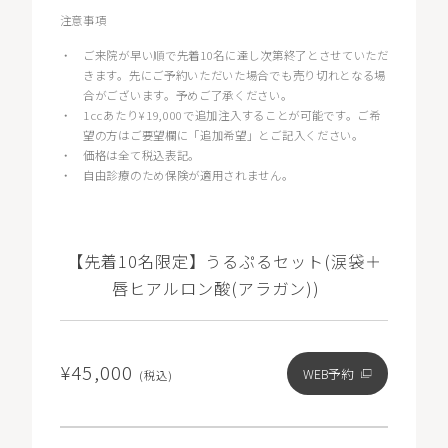
注意事項
・
ご来院が早い順で先着10名に達し次第終了とさせていただ
きます。先にご予約いただいた場合でも売り切れとなる場
合がございます。予めご了承ください。
・
1ccあたり¥19,000で追加注入することが可能です。ご希
望の方はご要望欄に「追加希望」とご記入ください。
・
価格は全て税込表記。
・
自由診療のため保険が適用されません。
【先着10名限定】うるぷるセット(涙袋＋
唇ヒアルロン酸(アラガン))
¥45,000
WEB予約
(税込)