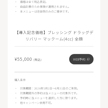
・
価格は全て税込表記。
・
自由診療のため保険が適用されません。
・
本メニューは池袋院のみのご提供です。
【導入記念価格】ブレッシング ドラッグデ
リバリー マックーム(4cc) 全顔
¥55,000
WEB予約
(税込)
購入条件
・
対象期間：2026年5月1日〜8月31日のご来院。
・
対象期間外の予約は当メニューの対象外です。
・
予約時に当メニューを選択した方に限ります。
・
他キャンペーン併用不可。