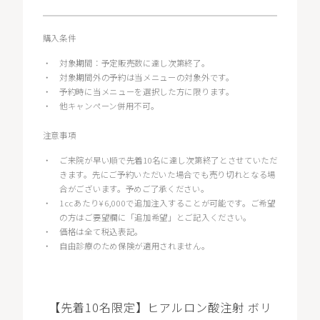
購入条件
・
対象期間：予定販売数に達し次第終了。
・
対象期間外の予約は当メニューの対象外です。
・
予約時に当メニューを選択した方に限ります。
・
他キャンペーン併用不可。
注意事項
・
ご来院が早い順で先着10名に達し次第終了とさせていただ
きます。先にご予約いただいた場合でも売り切れとなる場
合がございます。予めご了承ください。
・
1ccあたり¥6,000で追加注入することが可能です。ご希望
の方はご要望欄に「追加希望」とご記入ください。
・
価格は全て税込表記。
・
自由診療のため保険が適用されません。
【先着10名限定】ヒアルロン酸注射 ボリ