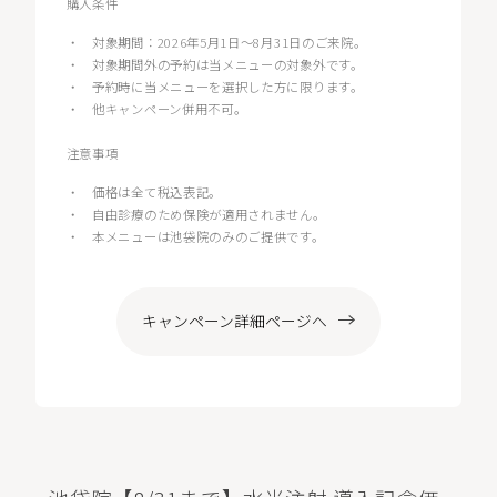
購入条件
・
対象期間：2026年5月1日〜8月31日のご来院。
・
対象期間外の予約は当メニューの対象外です。
・
予約時に当メニューを選択した方に限ります。
・
他キャンペーン併用不可。
注意事項
・
価格は全て税込表記。
・
自由診療のため保険が適用されません。
・
本メニューは池袋院のみのご提供です。
キャンペーン詳細ページへ