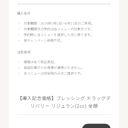
購入条件
・
対象期間：2026年5月1日〜8月31日のご来院。
・
対象期間外の予約は当メニューの対象外です。
・
予約時に当メニューを選択した方に限ります。
・
他キャンペーン併用不可。
注意事項
・
価格は全て税込表記。
・
自由診療のため保険が適用されません。
・
本メニューは池袋院のみのご提供です。
【導入記念価格】ブレッシング ドラッグデ
リバリー リジュラン(2cc) 全顔