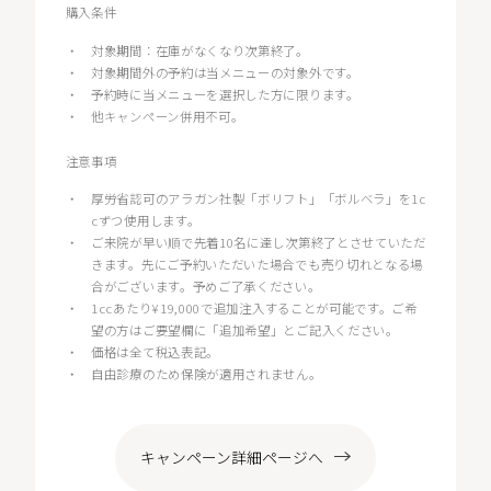
購入条件
・
対象期間：在庫がなくなり次第終了。
・
対象期間外の予約は当メニューの対象外です。
・
予約時に当メニューを選択した方に限ります。
・
他キャンペーン併用不可。
注意事項
・
厚労省認可のアラガン社製「ボリフト」「ボルベラ」を1c
cずつ使用します。
・
ご来院が早い順で先着10名に達し次第終了とさせていただ
きます。先にご予約いただいた場合でも売り切れとなる場
合がございます。予めご了承ください。
・
1ccあたり¥19,000で追加注入することが可能です。ご希
望の方はご要望欄に「追加希望」とご記入ください。
・
価格は全て税込表記。
・
自由診療のため保険が適用されません。
キャンペーン詳細ページへ