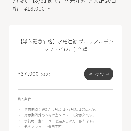
池袋院【8/31まで】水光注射 導入記念価
格 ¥18,000～
【導入記念価格】水光注射 プルリアルデン
シファイ(2cc) 全顔
¥37,000
WEB予約
(税込)
購入条件
・
対象期間：2026年3月20日〜8月31日のご来院。
・
対象期間外の予約は当メニューの対象外です。
・
予約時に当メニューを選択した方に限ります。
・
他キャンペーン併用不可。