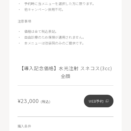
・
予約時に当メニューを選択した方に限ります。
・
他キャンペーン併用不可。
注意事項
・
価格は全て税込表記。
・
自由診療のため保険が適用されません。
・
本メニューは池袋院のみのご提供です。
【導入記念価格】水光注射 スネコス(3cc)
全顔
¥23,000
WEB予約
(税込)
購入条件