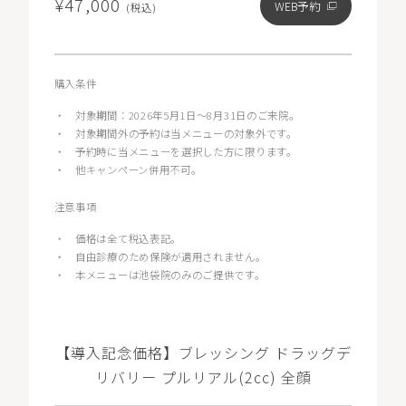
¥47,000
WEB予約
(税込)
購入条件
・
対象期間：2026年5月1日〜8月31日のご来院。
・
対象期間外の予約は当メニューの対象外です。
・
予約時に当メニューを選択した方に限ります。
・
他キャンペーン併用不可。
注意事項
・
価格は全て税込表記。
・
自由診療のため保険が適用されません。
・
本メニューは池袋院のみのご提供です。
【導入記念価格】ブレッシング ドラッグデ
リバリー プルリアル(2cc) 全顔