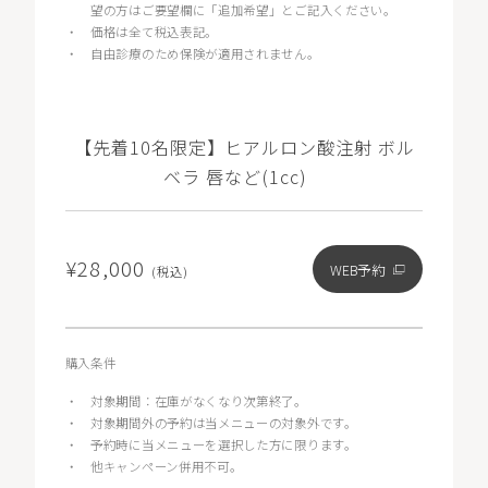
望の方はご要望欄に「追加希望」とご記入ください。
・
価格は全て税込表記。
・
自由診療のため保険が適用されません。
【先着10名限定】ヒアルロン酸注射 ボル
ベラ 唇など(1cc)
¥28,000
WEB予約
(税込)
購入条件
・
対象期間：在庫がなくなり次第終了。
・
対象期間外の予約は当メニューの対象外です。
・
予約時に当メニューを選択した方に限ります。
・
他キャンペーン併用不可。