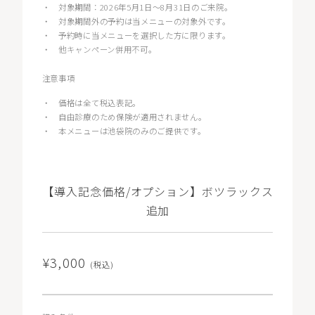
・
対象期間：2026年5月1日〜8月31日のご来院。
・
対象期間外の予約は当メニューの対象外です。
・
予約時に当メニューを選択した方に限ります。
・
他キャンペーン併用不可。
注意事項
・
価格は全て税込表記。
・
自由診療のため保険が適用されません。
・
本メニューは池袋院のみのご提供です。
【導入記念価格/オプション】ボツラックス
追加
¥3,000
(税込)