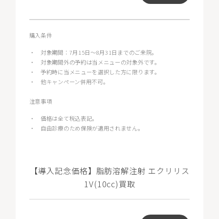
購入条件
・
対象期間：7月15日～8月31日までのご来院。
・
対象期間外の予約は当メニューの対象外です。
・
予約時に当メニューを選択した方に限ります。
・
他キャンペーン併用不可。
注意事項
・
価格は全て税込表記。
・
自由診療のため保険が適用されません。
【導入記念価格】脂肪溶解注射 エクリリス
1V(10cc)買取