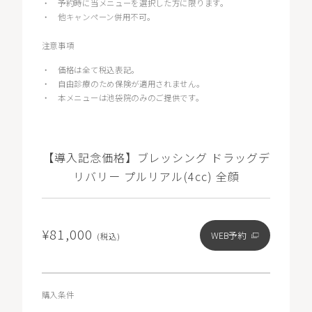
・
予約時に当メニューを選択した方に限ります。
・
他キャンペーン併用不可。
注意事項
・
価格は全て税込表記。
・
自由診療のため保険が適用されません。
・
本メニューは池袋院のみのご提供です。
【導入記念価格】ブレッシング ドラッグデ
リバリー プルリアル(4cc) 全顔
¥81,000
WEB予約
(税込)
購入条件