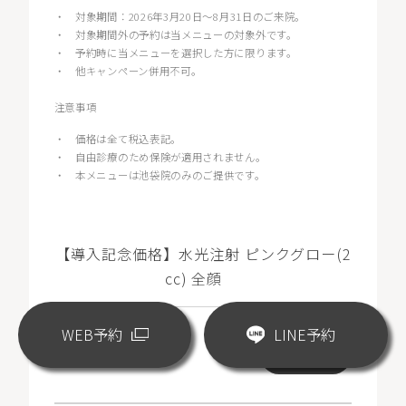
・
対象期間：2026年3月20日〜8月31日のご来院。
・
対象期間外の予約は当メニューの対象外です。
・
予約時に当メニューを選択した方に限ります。
・
他キャンペーン併用不可。
注意事項
・
価格は全て税込表記。
・
自由診療のため保険が適用されません。
・
本メニューは池袋院のみのご提供です。
【導入記念価格】水光注射 ピンクグロー(2
cc) 全顔
WEB予約
LINE予約
¥18,000
WEB予約
(税込)