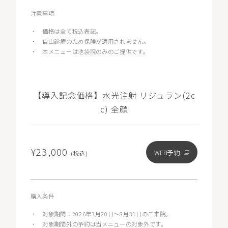
注意事項
・
価格は全て税込表記。
・
自由診療のため保険が適用されません。
・
本メニューは池袋院のみのご提供です。
【導入記念価格】水光注射 リジュラン(2c
c) 全顔
¥23,000
WEB予約
(税込)
購入条件
・
対象期間：2026年3月20日〜8月31日のご来院。
・
対象期間外の予約は当メニューの対象外です。