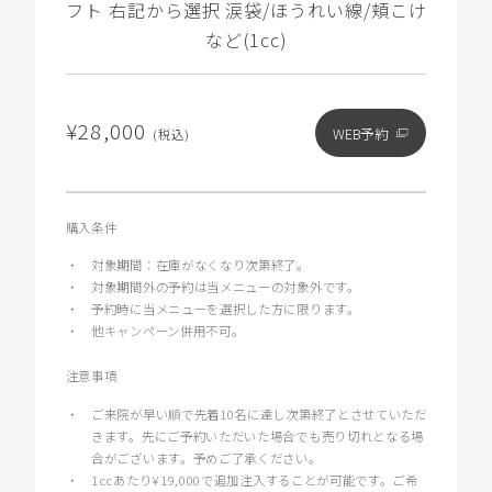
フト 右記から選択 涙袋/ほうれい線/頬こけ
など(1cc)
¥28,000
WEB予約
(税込)
購入条件
・
対象期間：在庫がなくなり次第終了。
・
対象期間外の予約は当メニューの対象外です。
・
予約時に当メニューを選択した方に限ります。
・
他キャンペーン併用不可。
注意事項
・
ご来院が早い順で先着10名に達し次第終了とさせていただ
きます。先にご予約いただいた場合でも売り切れとなる場
合がございます。予めご了承ください。
・
1ccあたり¥19,000で追加注入することが可能です。ご希