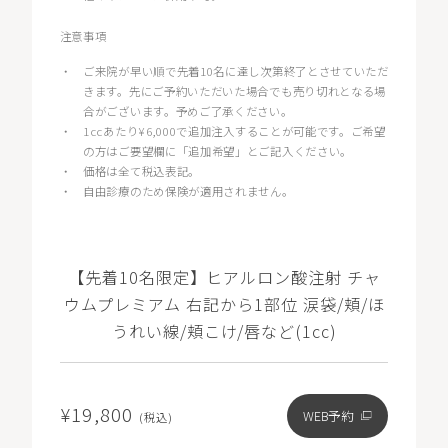
注意事項
・
ご来院が早い順で先着10名に達し次第終了とさせていただ
きます。先にご予約いただいた場合でも売り切れとなる場
合がございます。予めご了承ください。
・
1ccあたり¥6,000で追加注入することが可能です。ご希望
の方はご要望欄に「追加希望」とご記入ください。
・
価格は全て税込表記。
・
自由診療のため保険が適用されません。
【先着10名限定】ヒアルロン酸注射 チャ
ウムプレミアム 右記から1部位 涙袋/頬/ほ
うれい線/頬こけ/唇など(1cc)
¥19,800
WEB予約
(税込)