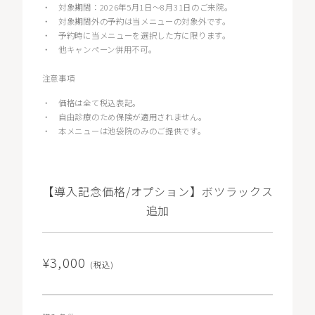
・
対象期間：2026年5月1日〜8月31日のご来院。
・
対象期間外の予約は当メニューの対象外です。
・
予約時に当メニューを選択した方に限ります。
・
他キャンペーン併用不可。
注意事項
・
価格は全て税込表記。
・
自由診療のため保険が適用されません。
・
本メニューは池袋院のみのご提供です。
【導入記念価格/オプション】ボツラックス
追加
¥3,000
(税込)