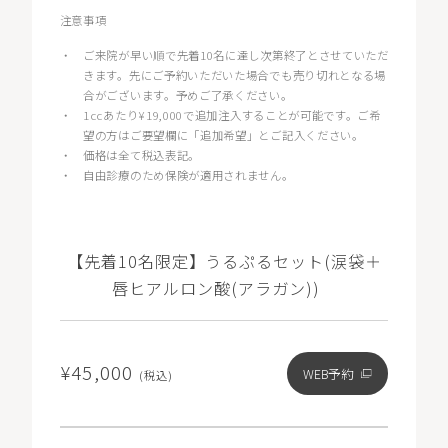
注意事項
・
ご来院が早い順で先着10名に達し次第終了とさせていただ
きます。先にご予約いただいた場合でも売り切れとなる場
合がございます。予めご了承ください。
・
1ccあたり¥19,000で追加注入することが可能です。ご希
望の方はご要望欄に「追加希望」とご記入ください。
・
価格は全て税込表記。
・
自由診療のため保険が適用されません。
【先着10名限定】うるぷるセット(涙袋＋
唇ヒアルロン酸(アラガン))
¥45,000
WEB予約
(税込)