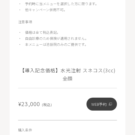
・
予約時に当メニューを選択した方に限ります。
・
他キャンペーン併用不可。
注意事項
・
価格は全て税込表記。
・
自由診療のため保険が適用されません。
・
本メニューは池袋院のみのご提供です。
【導入記念価格】水光注射 スネコス(3cc)
全顔
¥23,000
WEB予約
(税込)
購入条件