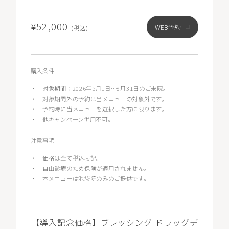
¥52,000
WEB予約
(税込)
購入条件
・
対象期間：2026年5月1日〜8月31日のご来院。
・
対象期間外の予約は当メニューの対象外です。
・
予約時に当メニューを選択した方に限ります。
・
他キャンペーン併用不可。
注意事項
・
価格は全て税込表記。
・
自由診療のため保険が適用されません。
・
本メニューは池袋院のみのご提供です。
【導入記念価格】ブレッシング ドラッグデ