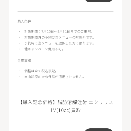
購入条件
・
対象期間：7月15日～8月31日までのご来院。
・
対象期間外の予約は当メニューの対象外です。
・
予約時に当メニューを選択した方に限ります。
・
他キャンペーン併用不可。
注意事項
・
価格は全て税込表記。
・
自由診療のため保険が適用されません。
【導入記念価格】脂肪溶解注射 エクリリス
1V(10cc)買取