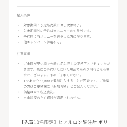
購入条件
・
対象期間：予定販売数に達し次第終了。
・
対象期間外の予約は当メニューの対象外です。
・
予約時に当メニューを選択した方に限ります。
・
他キャンペーン併用不可。
注意事項
・
ご来院が早い順で先着10名に達し次第終了とさせていただ
きます。先にご予約いただいた場合でも売り切れとなる場
合がございます。予めご了承ください。
・
1ccあたり¥6,000で追加注入することが可能です。ご希望
の方はご要望欄に「追加希望」とご記入ください。
・
価格は全て税込表記。
・
自由診療のため保険が適用されません。
【先着10名限定】ヒアルロン酸注射 ボリ