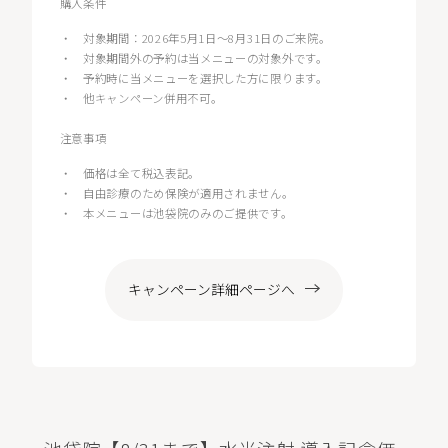
購入条件
・
対象期間：2026年5月1日〜8月31日のご来院。
・
対象期間外の予約は当メニューの対象外です。
・
予約時に当メニューを選択した方に限ります。
・
他キャンペーン併用不可。
注意事項
・
価格は全て税込表記。
・
自由診療のため保険が適用されません。
・
本メニューは池袋院のみのご提供です。
キャンペーン詳細ページへ