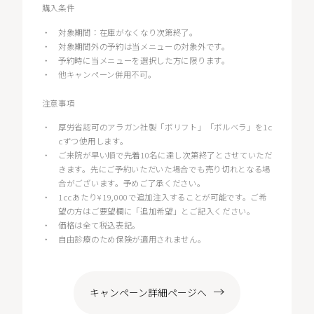
購入条件
・
対象期間：在庫がなくなり次第終了。
・
対象期間外の予約は当メニューの対象外です。
・
予約時に当メニューを選択した方に限ります。
・
他キャンペーン併用不可。
注意事項
・
厚労省認可のアラガン社製「ボリフト」「ボルベラ」を1c
cずつ使用します。
・
ご来院が早い順で先着10名に達し次第終了とさせていただ
きます。先にご予約いただいた場合でも売り切れとなる場
合がございます。予めご了承ください。
・
1ccあたり¥19,000で追加注入することが可能です。ご希
望の方はご要望欄に「追加希望」とご記入ください。
・
価格は全て税込表記。
・
自由診療のため保険が適用されません。
キャンペーン詳細ページへ