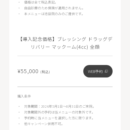
・
価格は全て税込表記。
・
自由診療のため保険が適用されません。
・
本メニューは池袋院のみのご提供です。
【導入記念価格】ブレッシング ドラッグデ
リバリー マックーム(4cc) 全顔
¥55,000
WEB予約
(税込)
購入条件
・
対象期間：2026年5月1日〜8月31日のご来院。
・
対象期間外の予約は当メニューの対象外です。
・
予約時に当メニューを選択した方に限ります。
・
他キャンペーン併用不可。