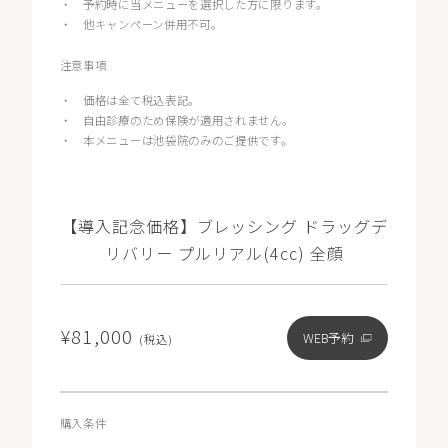
・
予約時に当メニューを選択した方に限ります。
・
他キャンペーン併用不可。
注意事項
・
価格は全て税込表記。
・
自由診療のため保険が適用されません。
・
本メニューは池袋院のみのご提供です。
【導入記念価格】ブレッシング ドラッグデ
リバリー プルリアル(4cc) 全顔
¥81,000
WEB予約
(税込)
購入条件