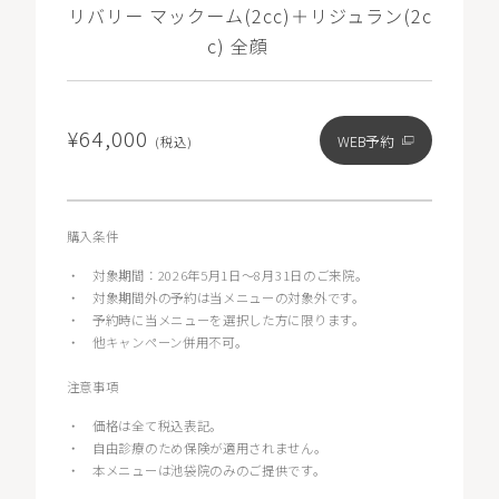
リバリー マックーム(2cc)＋リジュラン(2c
c) 全顔
¥64,000
WEB予約
(税込)
購入条件
・
対象期間：2026年5月1日〜8月31日のご来院。
・
対象期間外の予約は当メニューの対象外です。
・
予約時に当メニューを選択した方に限ります。
・
他キャンペーン併用不可。
注意事項
・
価格は全て税込表記。
・
自由診療のため保険が適用されません。
・
本メニューは池袋院のみのご提供です。