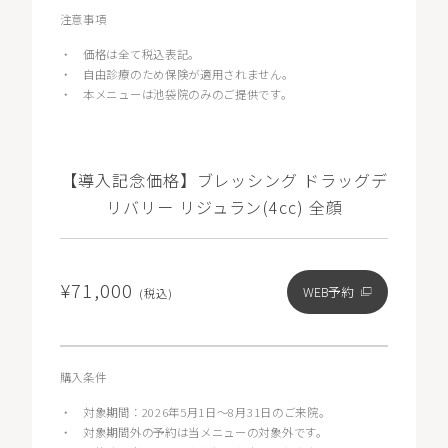
注意事項
・
価格は全て税込表記。
・
自由診療のため保険が適用されません。
・
本メニューは池袋院のみのご提供です。
【導入記念価格】ブレッシング ドラッグデ
リバリー リジュラン(4cc) 全顔
¥71,000
WEB予約
(税込)
購入条件
・
対象期間：2026年5月1日〜8月31日のご来院。
・
対象期間外の予約は当メニューの対象外です。