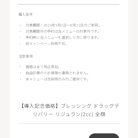
購入条件
・
対象期間：2026年5月1日〜8月31日のご来院。
・
対象期間外の予約は当メニューの対象外です。
・
予約時に当メニューを選択した方に限ります。
・
他キャンペーン併用不可。
注意事項
・
価格は全て税込表記。
・
自由診療のため保険が適用されません。
・
本メニューは池袋院のみのご提供です。
【導入記念価格】ブレッシング ドラッグデ
リバリー リジュラン(2cc) 全顔