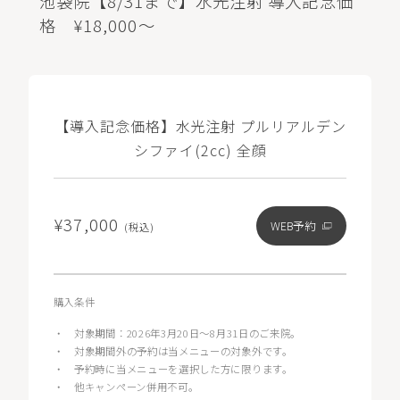
池袋院【8/31まで】水光注射 導入記念価
格 ¥18,000～
【導入記念価格】水光注射 プルリアルデン
シファイ(2cc) 全顔
¥37,000
WEB予約
(税込)
購入条件
・
対象期間：2026年3月20日〜8月31日のご来院。
・
対象期間外の予約は当メニューの対象外です。
・
予約時に当メニューを選択した方に限ります。
・
他キャンペーン併用不可。