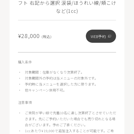
フト 右記から選択 涙袋/ほうれい線/頬こけ
など(1cc)
¥28,000
WEB予約
(税込)
購入条件
・
対象期間：在庫がなくなり次第終了。
・
対象期間外の予約は当メニューの対象外です。
・
予約時に当メニューを選択した方に限ります。
・
他キャンペーン併用不可。
注意事項
・
ご来院が早い順で先着10名に達し次第終了とさせていただ
きます。先にご予約いただいた場合でも売り切れとなる場
合がございます。予めご了承ください。
・
1ccあたり¥19,000で追加注入することが可能です。ご希