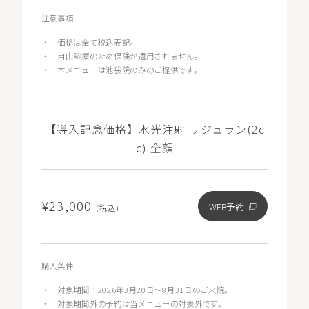
注意事項
・
価格は全て税込表記。
・
自由診療のため保険が適用されません。
・
本メニューは池袋院のみのご提供です。
【導入記念価格】水光注射 リジュラン(2c
c) 全顔
¥23,000
WEB予約
(税込)
購入条件
・
対象期間：2026年3月20日〜8月31日のご来院。
・
対象期間外の予約は当メニューの対象外です。