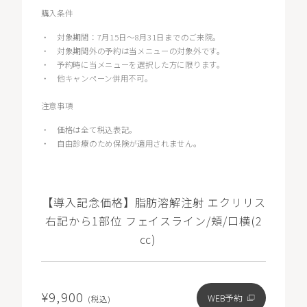
購入条件
・
対象期間：7月15日～8月31日までのご来院。
・
対象期間外の予約は当メニューの対象外です。
・
予約時に当メニューを選択した方に限ります。
・
他キャンペーン併用不可。
注意事項
・
価格は全て税込表記。
・
自由診療のため保険が適用されません。
【導入記念価格】脂肪溶解注射 エクリリス
右記から1部位 フェイスライン/頬/口横(2
㏄)
¥9,900
WEB予約
(税込)