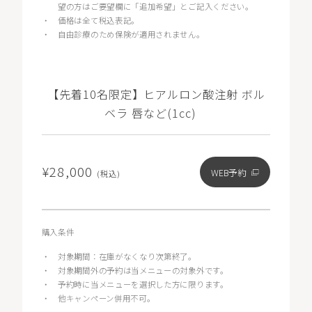
望の方はご要望欄に「追加希望」とご記入ください。
・
価格は全て税込表記。
・
自由診療のため保険が適用されません。
【先着10名限定】ヒアルロン酸注射 ボル
ベラ 唇など(1cc)
¥28,000
WEB予約
(税込)
購入条件
・
対象期間：在庫がなくなり次第終了。
・
対象期間外の予約は当メニューの対象外です。
・
予約時に当メニューを選択した方に限ります。
・
他キャンペーン併用不可。