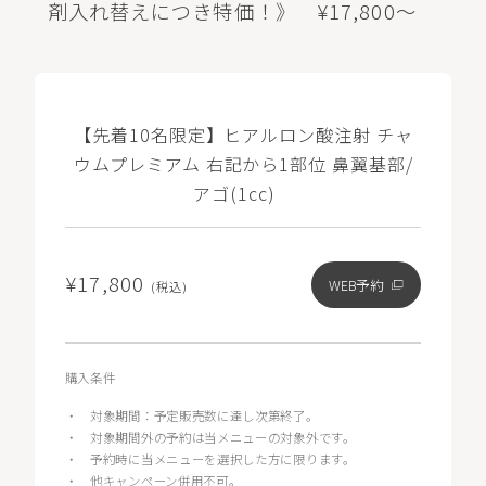
剤入れ替えにつき特価！》 ¥17,800～
【先着10名限定】ヒアルロン酸注射 チャ
ウムプレミアム 右記から1部位 鼻翼基部/
アゴ(1cc)
¥17,800
WEB予約
(税込)
購入条件
・
対象期間：予定販売数に達し次第終了。
・
対象期間外の予約は当メニューの対象外です。
・
予約時に当メニューを選択した方に限ります。
・
他キャンペーン併用不可。