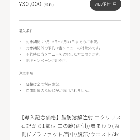
¥30,000
WEB予約
(税込)
購入条件
・
対象期間：7月15日～8月31日までのご来院。
・
対象期間外の予約は当メニューの対象外です。
・
予約時に当メニューを選択した方に限ります。
・
他キャンペーン併用不可。
注意事項
・
価格は全て税込表記。
・
自由診療のため保険が適用されません。
【導入記念価格】脂肪溶解注射 エクリリス
右記から1部位 二の腕(両側)/肩まわり(両
側)/ブラファット/背中/腹部/ウエスト/お