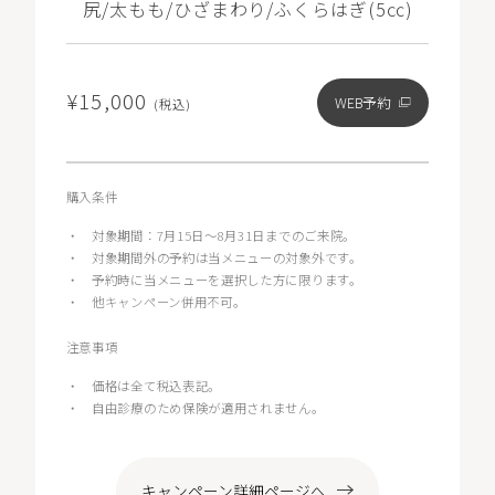
尻/太もも/ひざまわり/ふくらはぎ(5㏄)
¥15,000
WEB予約
(税込)
購入条件
・
対象期間：7月15日～8月31日までのご来院。
・
対象期間外の予約は当メニューの対象外です。
・
予約時に当メニューを選択した方に限ります。
・
他キャンペーン併用不可。
注意事項
・
価格は全て税込表記。
・
自由診療のため保険が適用されません。
キャンペーン詳細ページへ