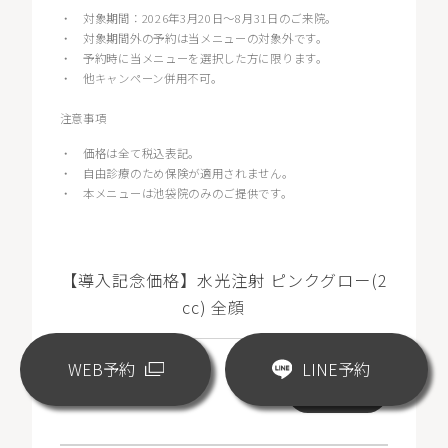
・
対象期間：2026年3月20日〜8月31日のご来院。
・
対象期間外の予約は当メニューの対象外です。
・
予約時に当メニューを選択した方に限ります。
・
他キャンペーン併用不可。
注意事項
・
価格は全て税込表記。
・
自由診療のため保険が適用されません。
・
本メニューは池袋院のみのご提供です。
【導入記念価格】水光注射 ピンクグロー(2
cc) 全顔
WEB予約
LINE予約
¥18,000
WEB予約
(税込)