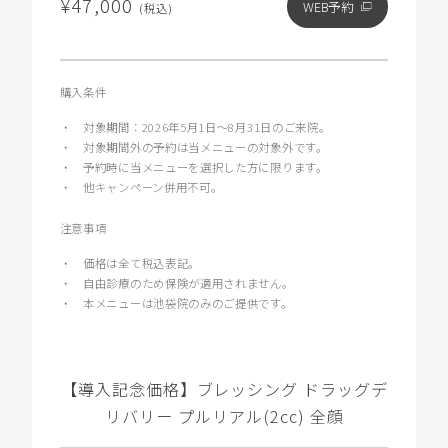
¥47,000
WEB予約
(税込)
購入条件
・
対象期間：2026年5月1日〜8月31日のご来院。
・
対象期間外の予約は当メニューの対象外です。
・
予約時に当メニューを選択した方に限ります。
・
他キャンペーン併用不可。
注意事項
・
価格は全て税込表記。
・
自由診療のため保険が適用されません。
・
本メニューは池袋院のみのご提供です。
【導入記念価格】ブレッシング ドラッグデ
リバリー プルリアル(2cc) 全顔