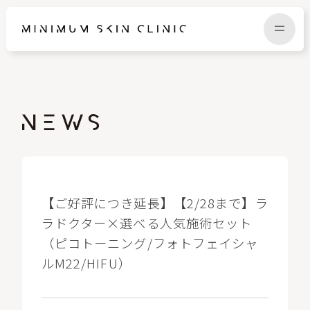
TOP
FAQ
NEWS
COLUMN
CAMPAIGN
RECRUIT
【ご好評につき延長】【2/28まで】ラ
ラドクター×選べる人気施術セット
（ピコトーニング/フォトフェイシャ
MENU / PRICE
CONTACT
ルM22/HIFU）