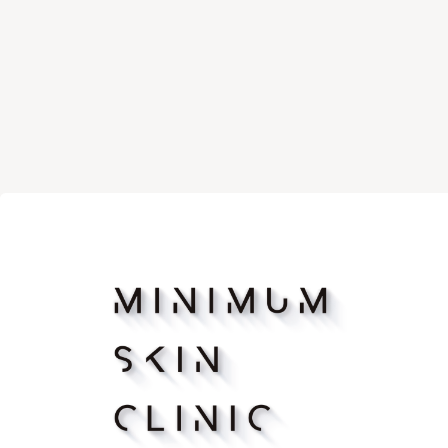
マッサージピーリング
リバース
ボトックス注射（アラガン）
ボツリヌ
脂肪溶解注射FatX Core
脂肪溶解
ショッピングリフト
医療脱毛
ヴェルべットスキン
PFC注射