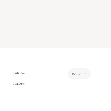
美容注射・美容点滴
脂肪溶解注射エクリリス
ヒアルロン酸注射ボリフト/ボリューマ/ボルベラ
ダーマペン4
売品
オンライン診療
一覧/検索ページへ
CONTACT
Page top
COLUMN