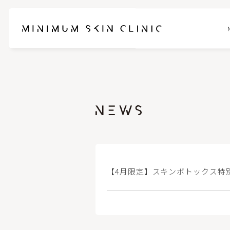
お悩みに合わせて選べるセットメニュー
ブレッシ
スネコスパフォルマ
ピンクグ
ブナジュ(リトゥオ/Re2O)
ヒアルロ
【4月限定】スキンボトックス特
ピコスポット
フォトフェ
ケアシス-S
ハイドラ