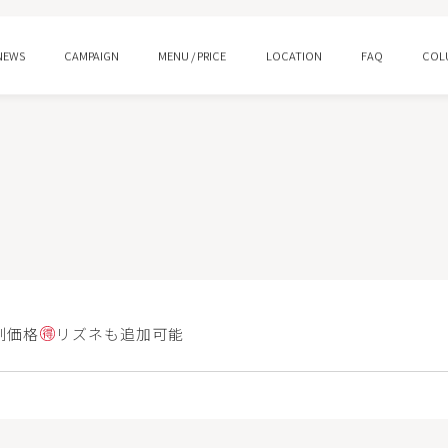
NEWS
CAMPAIGN
MENU / PRICE
LOCATION
FAQ
COL
ング
水光注射
ロー
プルリアルデンシファイ
ン酸注射 スキンバイブ
ピコトーニング
別価格
リズネも追加可能
イシャルM22
HIFUウルトラセルQ＋/Zi
ジェントル
ララピール/ララドクター