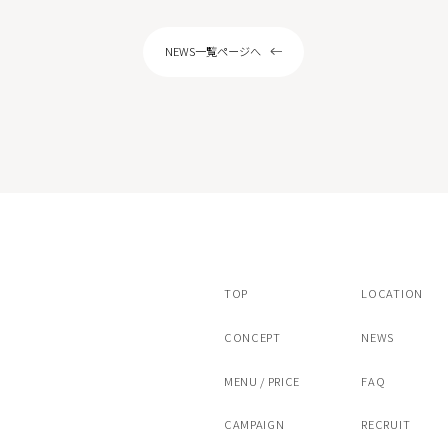
ピール
サリチル酸マクロゴールピーリング
NEWS一覧ページへ
ストキシン注射（ボツラックス）
スキンボトックス
注射カベリン
ヒアルロン酸注射チャウムプレミアム
アートメイク（眉）
/ヴァンパイアフェイシャル
ドクターズコスメ・内服薬・クリニック専
TOP
LOCATION
CONCEPT
NEWS
MENU / PRICE
FAQ
CAMPAIGN
RECRUIT