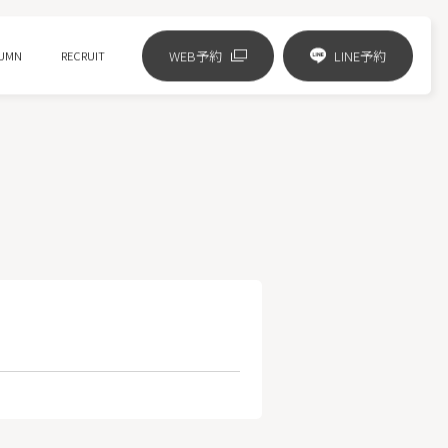
WEB予約
LINE予約
UMN
RECRUIT
リジュランの進化版 リズネ注射
ジャルプロスーパーハイドロ
ピコフラクショナル
HIFUニューダブロ
ミラノリピール