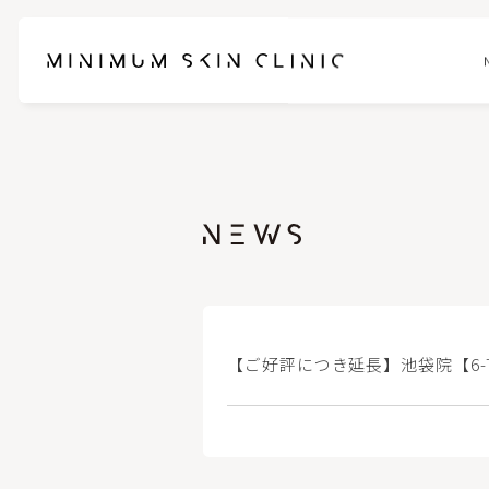
お悩みに合わせて選べるセットメニュー
ブレッシ
スネコスパフォルマ
ピンクグ
ブナジュ(リトゥオ/Re2O)
ヒアルロ
【ご好評につき延長】池袋院【6-
ピコスポット
フォトフェ
ケアシス-S
ハイドラ