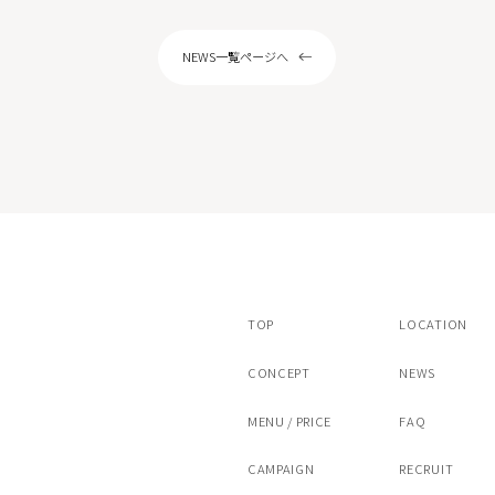
ピール
サリチル酸マクロゴールピーリング
NEWS一覧ページへ
ストキシン注射（ボツラックス）
スキンボトックス
注射カベリン
ヒアルロン酸注射チャウムプレミアム
アートメイク（眉）
/ヴァンパイアフェイシャル
ドクターズコスメ・内服薬・クリニック専
TOP
LOCATION
CONCEPT
NEWS
MENU / PRICE
FAQ
CAMPAIGN
RECRUIT