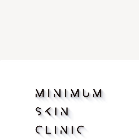
マッサージピーリング
リバース
ボトックス注射（アラガン）
ボツリヌ
脂肪溶解注射FatX Core
脂肪溶解
ショッピングリフト
医療脱毛
ヴェルべットスキン
PFC注射