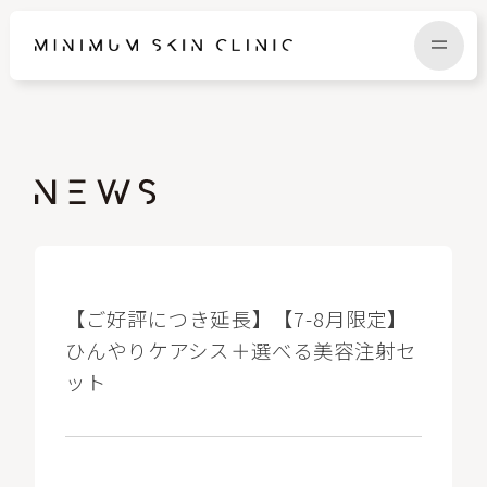
TOP
FAQ
NEWS
COLUMN
CAMPAIGN
RECRUIT
【ご好評につき延長】【7-8月限定】
ひんやりケアシス＋選べる美容注射セ
ット
MENU / PRICE
CONTACT