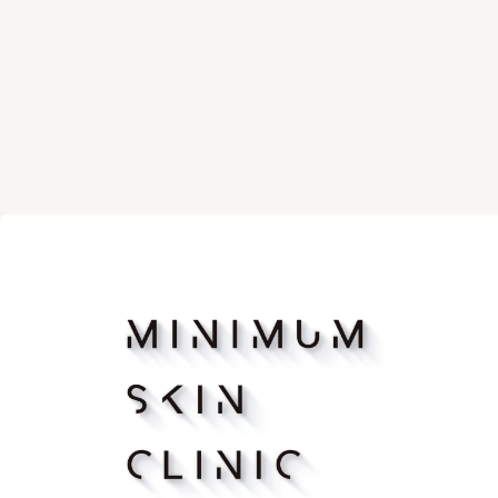
マッサージピーリング
リバース
ボトックス注射（アラガン）
ボツリヌ
脂肪溶解注射FatX Core
脂肪溶解
ショッピングリフト
医療脱毛
ヴェルべットスキン
PFC注射