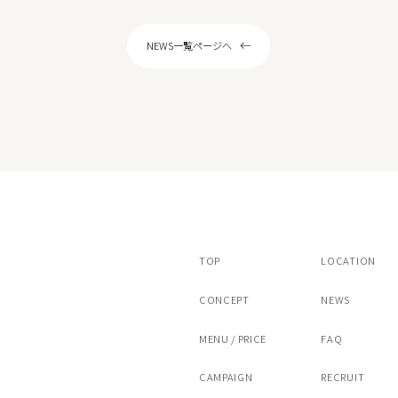
ピール
サリチル酸マクロゴールピーリング
NEWS一覧ページへ
ストキシン注射（ボツラックス）
スキンボトックス
注射カベリン
ヒアルロン酸注射チャウムプレミアム
アートメイク（眉）
/ヴァンパイアフェイシャル
ドクターズコスメ・内服薬・クリニック専
TOP
LOCATION
CONCEPT
NEWS
MENU / PRICE
FAQ
CAMPAIGN
RECRUIT