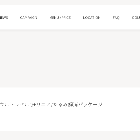
NEWS
CAMPAIGN
MENU / PRICE
LOCATION
FAQ
COL
ング
水光注射
ロー
プルリアルデンシファイ
ン酸注射 スキンバイブ
ピコトーニング
UウルトラセルQ+リニア/たるみ解消パッケージ
イシャルM22
HIFUウルトラセルQ＋/Zi
ジェントル
ララピール/ララドクター