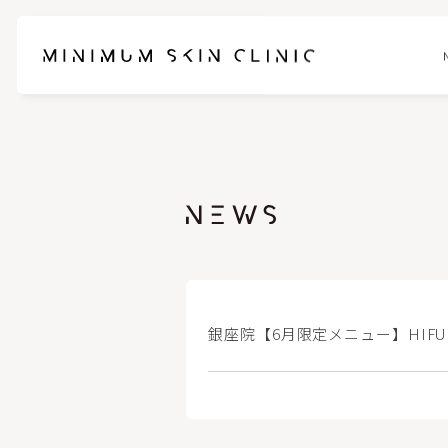
お悩みに合わせて選べるセットメニュー
ブレッシ
スネコスパフォルマ
ピンクグ
ブナジュ(リトゥオ/Re2O)
ヒアルロ
銀座院【6月限定メニュー】HIF
ピコスポット
フォトフェ
ケアシス-S
ハイドラ