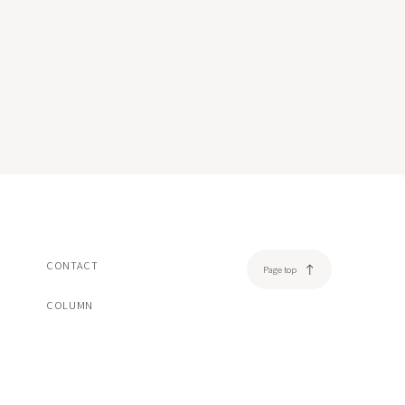
美容注射・美容点滴
脂肪溶解注射エクリリス
ヒアルロン酸注射ボリフト/ボリューマ/ボルベラ
ダーマペン4
売品
オンライン診療
一覧/検索ページへ
CONTACT
Page top
COLUMN