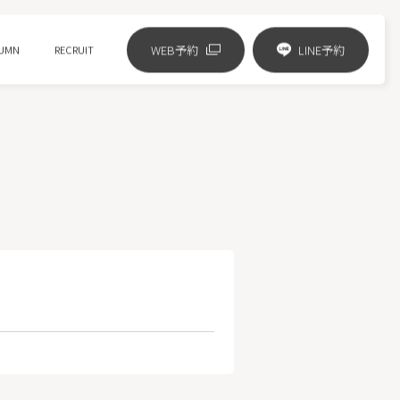
WEB予約
LINE予約
UMN
RECRUIT
リジュランの進化版 リズネ注射
ジャルプロスーパーハイドロ
ピコフラクショナル
HIFUニューダブロ
ミラノリピール