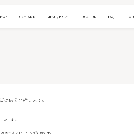
NEWS
CAMPAIGN
MENU / PRICE
LOCATION
FAQ
COL
ング
水光注射
ロー
プルリアルデンシファイ
ン酸注射 スキンバイブ
ピコトーニング
ご提供を開始します。
イシャルM22
HIFUウルトラセルQ＋/Zi
始いたします！
ジェントル
ララピール/ララドクター
に改善できるピーリング治療です。