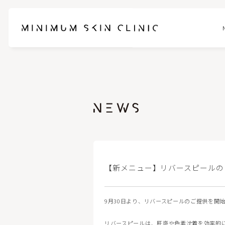
お悩みに合わせて選べるセットメニュー
ブレッシ
スネコスパフォルマ
ピンクグ
ブナジュ(リトゥオ/Re2O)
ヒアルロ
【新メニュー】リバースピールの
ピコスポット
フォトフェ
9月30日より、リバースピールのご提供を開
ケアシス-S
ハイドラ
リバースピールは、肝斑や色素沈着を効率的