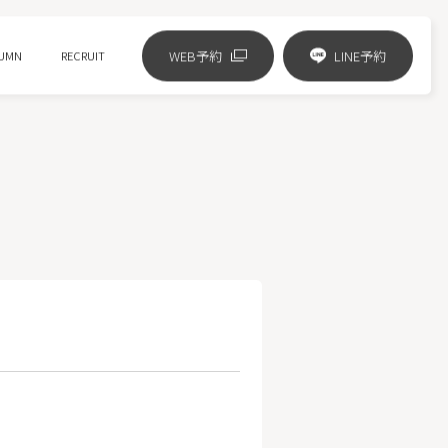
WEB予約
LINE予約
UMN
RECRUIT
リジュランの進化版 リズネ注射
ジャルプロスーパーハイドロ
ピコフラクショナル
HIFUニューダブロ
ミラノリピール