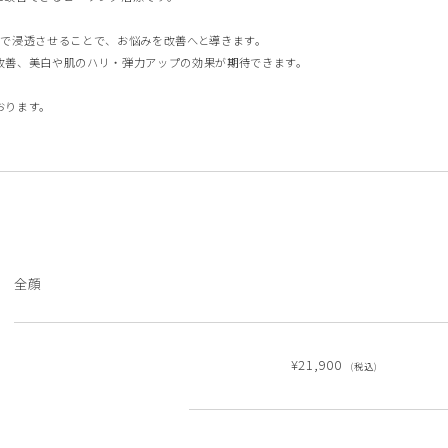
ピール
サリチル酸マクロゴールピーリング
まで浸透させることで、お悩みを改善へと導きます。
ストキシン注射（ボツラックス）
スキンボトックス
改善、美白や肌のハリ・弾力アップの効果が期待できます。
注射カベリン
ヒアルロン酸注射チャウムプレミアム
おります。
アートメイク（眉）
/ヴァンパイアフェイシャル
ドクターズコスメ・内服薬・クリニック専
全顔
¥21,900
(税込)