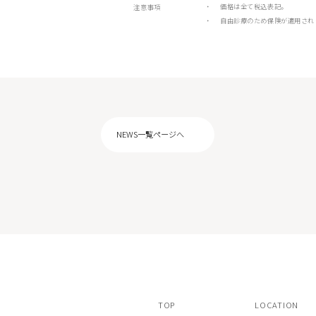
価格は全て税込表記。
注意事項
自由診療のため保険が適用され
NEWS一覧ページへ
TOP
LOCATION