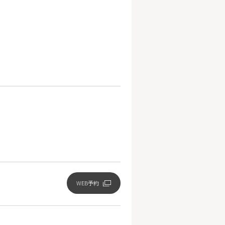
美容注射・美容点滴
脂肪溶解注射エクリリス
ヒアルロン酸注射ボリフト/ボリューマ/ボルベラ
ダーマペン4
売品
オンライン診療
一覧/検索ページへ
WEB予約