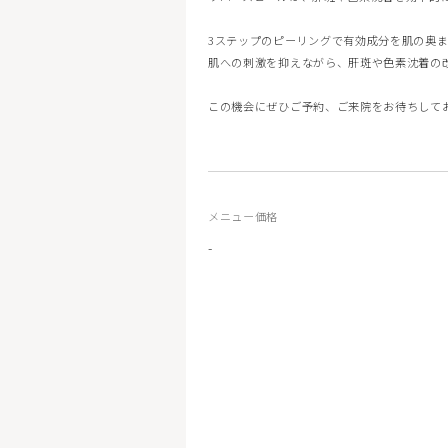
マッサージピーリング
リバース
3ステップのピーリングで有効成分を肌の奥
ボトックス注射（アラガン）
ボツリヌ
肌への刺激を抑えながら、肝斑や色素沈着の
脂肪溶解注射FatX Core
脂肪溶解
この機会にぜひご予約、ご来院をお待ちして
ショッピングリフト
医療脱毛
ヴェルべットスキン
PFC注射
メニュー価格
-