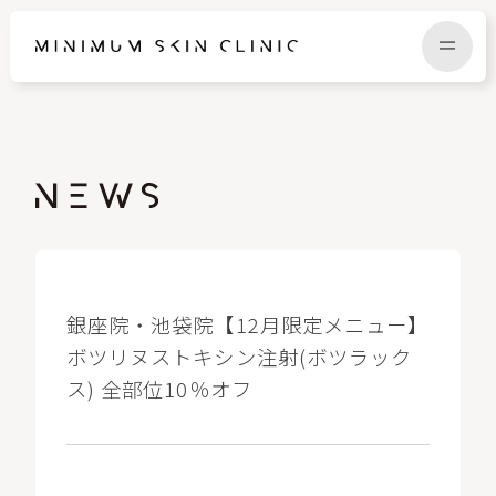
TOP
FAQ
NEWS
COLUMN
CAMPAIGN
RECRUIT
銀座院・池袋院【12月限定メニュー】
ボツリヌストキシン注射(ボツラック
ス) 全部位10％オフ
MENU / PRICE
CONTACT