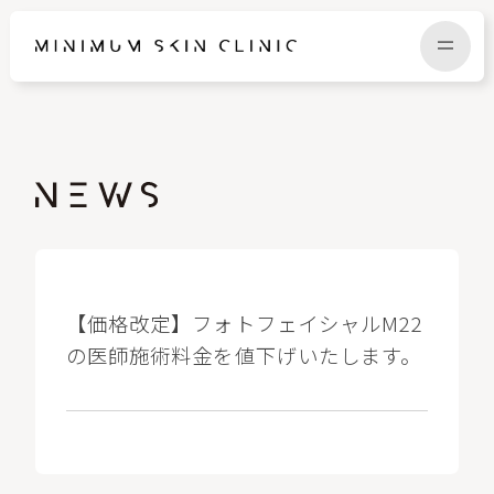
TOP
FAQ
NEWS
COLUMN
CAMPAIGN
RECRUIT
【価格改定】フォトフェイシャルM22
の医師施術料金を値下げいたします。
MENU / PRICE
CONTACT