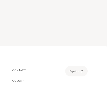
美容注射・美容点滴
脂肪溶解注射エクリリス
ヒアルロン酸注射ボリフト/ボリューマ/ボルベラ
ダーマペン4
売品
オンライン診療
一覧/検索ページへ
CONTACT
Page top
COLUMN