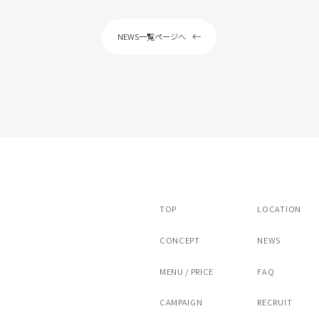
ピール
サリチル酸マクロゴールピーリング
NEWS一覧ページへ
ストキシン注射（ボツラックス）
スキンボトックス
注射カベリン
ヒアルロン酸注射チャウムプレミアム
アートメイク（眉）
/ヴァンパイアフェイシャル
ドクターズコスメ・内服薬・クリニック専
TOP
LOCATION
CONCEPT
NEWS
MENU / PRICE
FAQ
CAMPAIGN
RECRUIT