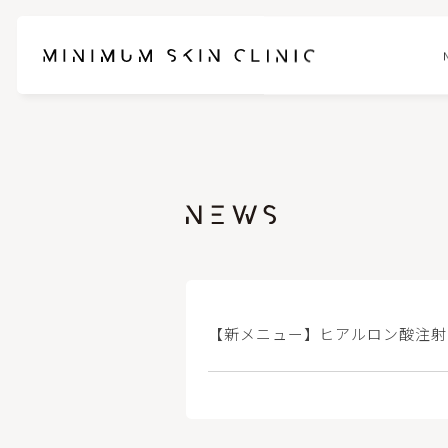
お悩みに合わせて選べるセットメニュー
ブレッシ
スネコスパフォルマ
ピンクグ
ブナジュ(リトゥオ/Re2O)
ヒアルロ
【新メニュー】ヒアルロン酸注射
ピコスポット
フォトフェ
ケアシス-S
ハイドラ