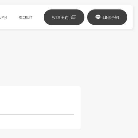
WEB予約
LINE予約
UMN
RECRUIT
リジュランの進化版 リズネ注射
ジャルプロスーパーハイドロ
ピコフラクショナル
HIFUニューダブロ
ミラノリピール