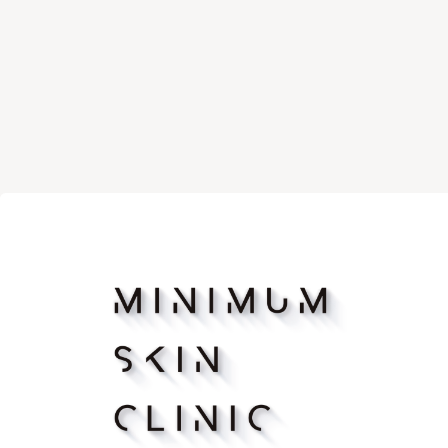
マッサージピーリング
リバース
ボトックス注射（アラガン）
ボツリヌ
脂肪溶解注射FatX Core
脂肪溶解
ショッピングリフト
医療脱毛
ヴェルべットスキン
PFC注射