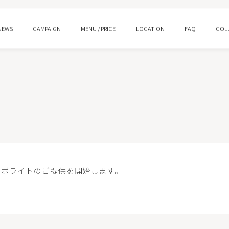
NEWS
CAMPAIGN
MENU / PRICE
LOCATION
FAQ
COL
ング
水光注射
ロー
プルリアルデンシファイ
ン酸注射 スキンバイブ
ピコトーニング
 ボライトのご提供を開始します。
イシャルM22
HIFUウルトラセルQ＋/Zi
ジェントル
ララピール/ララドクター