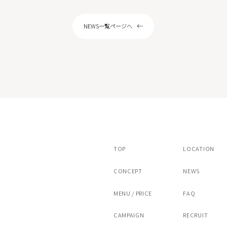
ピール
サリチル酸マクロゴールピーリング
NEWS一覧ページへ
ストキシン注射（ボツラックス）
スキンボトックス
注射カベリン
ヒアルロン酸注射チャウムプレミアム
アートメイク（眉）
/ヴァンパイアフェイシャル
ドクターズコスメ・内服薬・クリニック専
TOP
LOCATION
CONCEPT
NEWS
MENU / PRICE
FAQ
CAMPAIGN
RECRUIT