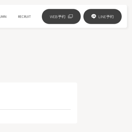
WEB予約
LINE予約
UMN
RECRUIT
リジュランの進化版 リズネ注射
ジャルプロスーパーハイドロ
ピコフラクショナル
HIFUニューダブロ
ミラノリピール