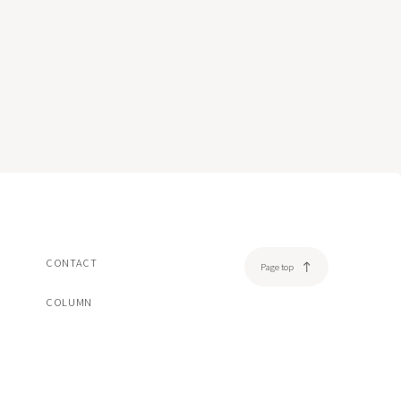
美容注射・美容点滴
脂肪溶解注射エクリリス
ヒアルロン酸注射ボリフト/ボリューマ/ボルベラ
ダーマペン4
売品
オンライン診療
一覧/検索ページへ
CONTACT
Page top
COLUMN