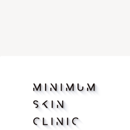
マッサージピーリング
リバース
ボトックス注射（アラガン）
ボツリヌ
脂肪溶解注射FatX Core
脂肪溶解
ショッピングリフト
医療脱毛
ヴェルべットスキン
PFC注射