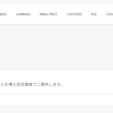
NEWS
CAMPAIGN
MENU / PRICE
LOCATION
FAQ
COL
ング
水光注射
ロー
プルリアルデンシファイ
ン酸注射 スキンバイブ
ピコトーニング
ピールを導入記念価格でご提供します。
イシャルM22
HIFUウルトラセルQ＋/Zi
ジェントル
ララピール/ララドクター