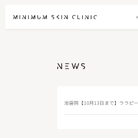
お悩みに合わせて選べるセットメニュー
ブレッシ
スネコスパフォルマ
ピンクグ
ブナジュ(リトゥオ/Re2O)
ヒアルロ
池袋院【10月13日まで】ララ
ピコスポット
フォトフェ
ケアシス-S
ハイドラ