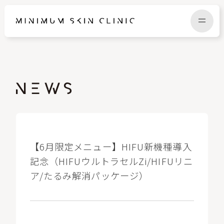
TOP
FAQ
NEWS
COLUMN
CAMPAIGN
RECRUIT
【6月限定メニュー】HIFU新機種導入
記念（HIFUウルトラセルZi/HIFUリニ
ア/たるみ解消パッケージ）
MENU / PRICE
CONTACT