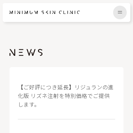
TOP
FAQ
NEWS
COLUMN
CAMPAIGN
RECRUIT
【ご好評につき延長】リジュランの進
化版 リズネ注射を特別価格でご提供
します。
MENU / PRICE
CONTACT