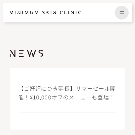
TOP
FAQ
NEWS
COLUMN
CAMPAIGN
RECRUIT
【ご好評につき延長】サマーセール開
催！¥10,000オフのメニューも登場！
MENU / PRICE
CONTACT