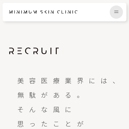
TOP
FAQ
NEWS
COLUMN
美容医療業界には、
CAMPAIGN
RECRUIT
無駄がある。
MENU / PRICE
CONTACT
そんな風に
思ったことが