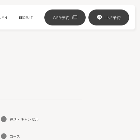
WEB予約
LINE予約
UMN
RECRUIT
リジュランの進化版 リズネ注射
ジャルプロスーパーハイドロ
ピコフラクショナル
HIFUニューダブロ
遅刻・キャンセル
ミラノリピール
コース