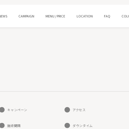
NEWS
CAMPAIGN
MENU / PRICE
LOCATION
FAQ
COL
ング
水光注射
ロー
プルリアルデンシファイ
ン酸注射 スキンバイブ
ピコトーニング
イシャルM22
HIFUウルトラセルQ＋/Zi
キャンペーン
アクセス
ジェントル
ララピール/ララドクター
施術間隔
ダウンタイム