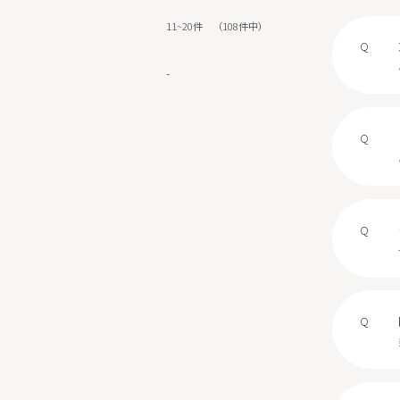
11
~
20
件
（
108
件中）
-