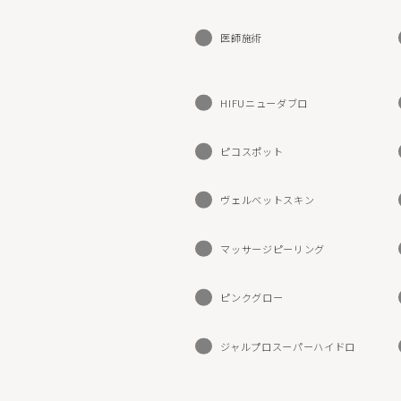
マッサージピーリング
リバース
医師施術
ボトックス注射（アラガン）
ボツリヌ
脂肪溶解注射FatX Core
脂肪溶解
HIFUニューダブロ
ショッピングリフト
医療脱毛
ピコスポット
ヴェルべットスキン
PFC注射
ヴェルべットスキン
マッサージピーリング
ピンクグロー
ジャルプロスーパーハイドロ