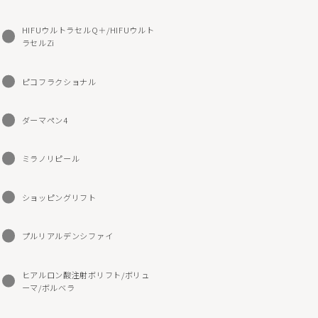
美容注射・美容点滴
HIFUウルトラセルQ＋/HIFUウルト
脂肪溶解注射エクリリス
ラセルZi
ヒアルロン酸注射ボリフト/ボリューマ/ボルベラ
ピコフラクショナル
ダーマペン4
ダーマペン4
売品
オンライン診療
ミラノリピール
一覧/検索ページへ
ショッピングリフト
プルリアルデンシファイ
ヒアルロン酸注射ボリフト/ボリュ
ーマ/ボルベラ