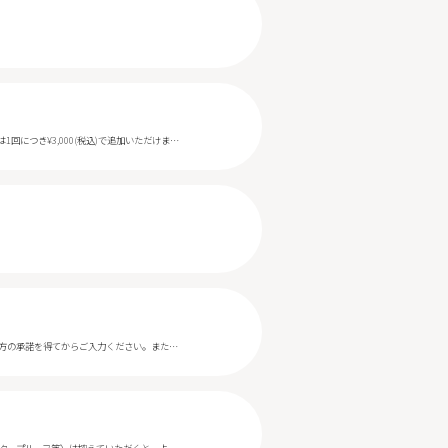
可能です。医師施術オプションは、フォトフェイシャルの場合は1回につき¥10,000(税込)、その他の施術の場合は1回につき¥3,000(税込)で追加いただけます。ご希望の際は、予約時または来院時にスタッフへお申し付けください。
未成年の方でも施術をお受けいただけます。ご予約時に「親権者様の同意情報」の入力が必要です。必ず保護者方の承諾を得てからご入力ください。また、安全な施術とトラブル防止のため、ご来院の際は必ず親権者様の同伴をお願いしております。ご理解とご協力のほど、よろしくお願いいたします。