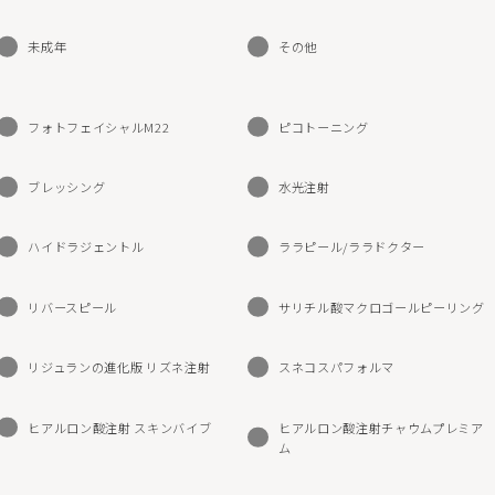
ピール
サリチル酸マクロゴールピーリング
未成年
その他
ストキシン注射（ボツラックス）
スキンボトックス
注射カベリン
ヒアルロン酸注射チャウムプレミアム
フォトフェイシャルM22
ピコトーニング
アートメイク（眉）
ブレッシング
水光注射
/ヴァンパイアフェイシャル
ドクターズコスメ・内服薬・クリニック専
ハイドラジェントル
ララピール/ララドクター
リバースピール
サリチル酸マクロゴールピーリング
リジュランの進化版 リズネ注射
スネコスパフォルマ
ヒアルロン酸注射 スキンバイブ
ヒアルロン酸注射チャウムプレミア
ム