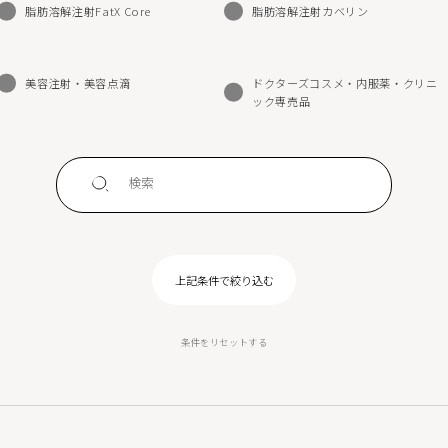
脂肪溶解注射FatX Core
脂肪溶解注射カベリン
美容注射・美容点滴
ドクターズコスメ・内服薬・クリニ
ック専売品
条件をリセットする