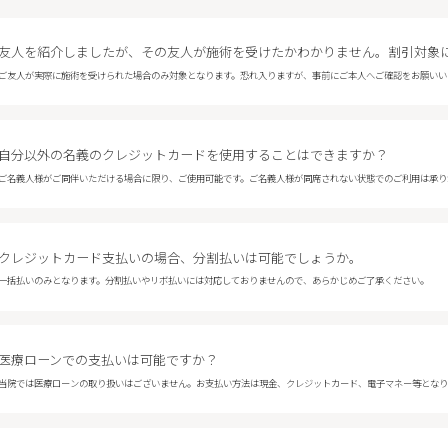
友人を紹介しましたが、その友人が施術を受けたかわかりません。割引対象
ご友人が実際に施術を受けられた場合のみ対象となります。恐れ入りますが、事前にご本人へご確認をお願いい
自分以外の名義のクレジットカードを使用することはできますか？
ご名義人様がご同伴いただける場合に限り、ご使用可能です。ご名義人様が同席されない状態でのご利用は承り
クレジットカード支払いの場合、分割払いは可能でしょうか。
一括払いのみとなります。分割払いやリボ払いには対応しておりませんので、あらかじめご了承ください。
医療ローンでの支払いは可能ですか？
当院では医療ローンの取り扱いはございません。お支払い方法は現金、クレジットカード、電子マネー等となり