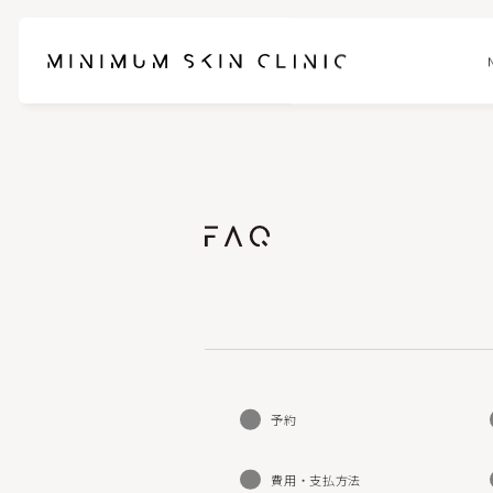
お悩みに合わせて選べるセットメニュー
ブレッシ
スネコスパフォルマ
ピンクグ
ブナジュ(リトゥオ/Re2O)
ヒアルロ
ピコスポット
フォトフェ
予約
ケアシス-S
ハイドラ
費用・支払方法