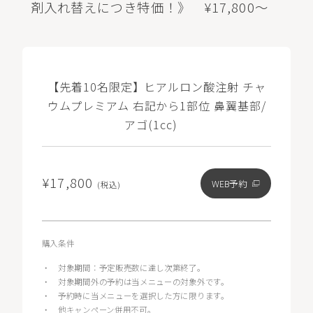
剤入れ替えにつき特価！》 ¥17,800～
【先着10名限定】ヒアルロン酸注射 チャ
ウムプレミアム 右記から1部位 鼻翼基部/
アゴ(1cc)
¥17,800
WEB予約
(税込)
購入条件
・
対象期間：予定販売数に達し次第終了。
・
対象期間外の予約は当メニューの対象外です。
・
予約時に当メニューを選択した方に限ります。
・
他キャンペーン併用不可。