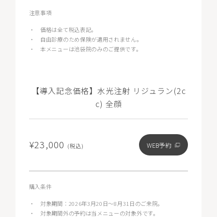
注意事項
・
価格は全て税込表記。
・
自由診療のため保険が適用されません。
・
本メニューは池袋院のみのご提供です。
【導入記念価格】水光注射 リジュラン(2c
c) 全顔
¥23,000
WEB予約
(税込)
購入条件
・
対象期間：2026年3月20日〜8月31日のご来院。
・
対象期間外の予約は当メニューの対象外です。