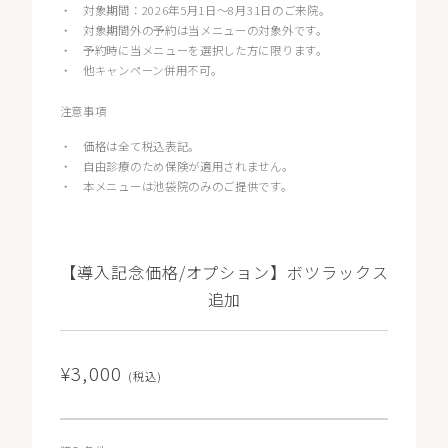
・
対象期間：2026年5月1日〜8月31日のご来院。
・
対象期間外の予約は当メニューの対象外です。
・
予約時に当メニューを選択した方に限ります。
・
他キャンペーン併用不可。
注意事項
・
価格は全て税込表記。
・
自由診療のため保険が適用されません。
・
本メニューは池袋院のみのご提供です。
【導入記念価格/オプション】ボツラックス
追加
¥3,000
(税込)