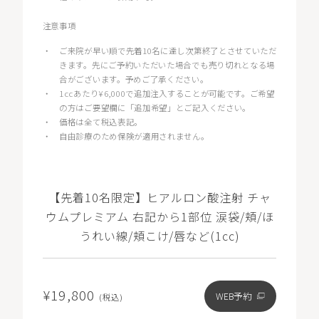
注意事項
・
ご来院が早い順で先着10名に達し次第終了とさせていただ
きます。先にご予約いただいた場合でも売り切れとなる場
合がございます。予めご了承ください。
・
1ccあたり¥6,000で追加注入することが可能です。ご希望
の方はご要望欄に「追加希望」とご記入ください。
・
価格は全て税込表記。
・
自由診療のため保険が適用されません。
【先着10名限定】ヒアルロン酸注射 チャ
ウムプレミアム 右記から1部位 涙袋/頬/ほ
うれい線/頬こけ/唇など(1cc)
¥19,800
WEB予約
(税込)