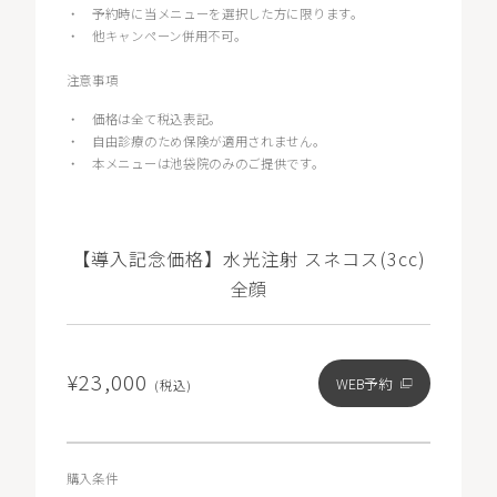
・
予約時に当メニューを選択した方に限ります。
・
他キャンペーン併用不可。
注意事項
・
価格は全て税込表記。
・
自由診療のため保険が適用されません。
・
本メニューは池袋院のみのご提供です。
【導入記念価格】水光注射 スネコス(3cc)
全顔
¥23,000
WEB予約
(税込)
購入条件