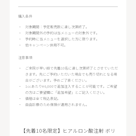
購入条件
・
対象期間：予定販売数に達し次第終了。
・
対象期間外の予約は当メニューの対象外です。
・
予約時に当メニューを選択した方に限ります。
・
他キャンペーン併用不可。
注意事項
・
ご来院が早い順で先着10名に達し次第終了とさせていただ
きます。先にご予約いただいた場合でも売り切れとなる場
合がございます。予めご了承ください。
・
1ccあたり¥6,000で追加注入することが可能です。ご希望
の方はご要望欄に「追加希望」とご記入ください。
・
価格は全て税込表記。
・
自由診療のため保険が適用されません。
【先着10名限定】ヒアルロン酸注射 ボリ