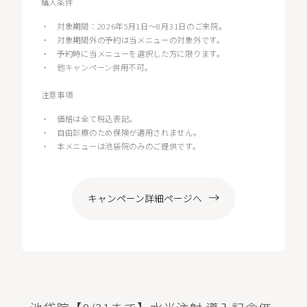
購入条件
・
対象期間：2026年5月1日〜8月31日のご来院。
・
対象期間外の予約は当メニューの対象外です。
・
予約時に当メニューを選択した方に限ります。
・
他キャンペーン併用不可。
注意事項
・
価格は全て税込表記。
・
自由診療のため保険が適用されません。
・
本メニューは池袋院のみのご提供です。
キャンペーン詳細ページへ