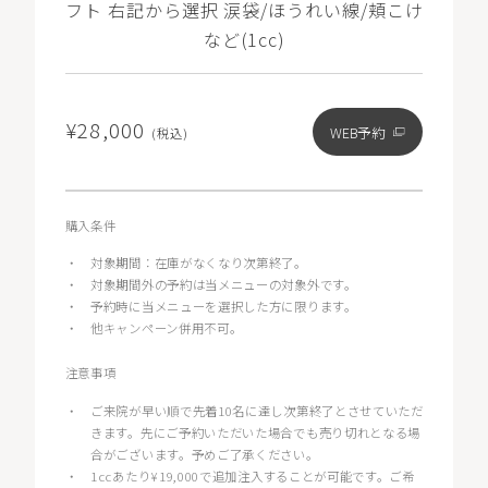
フト 右記から選択 涙袋/ほうれい線/頬こけ
など(1cc)
¥28,000
WEB予約
(税込)
購入条件
・
対象期間：在庫がなくなり次第終了。
・
対象期間外の予約は当メニューの対象外です。
・
予約時に当メニューを選択した方に限ります。
・
他キャンペーン併用不可。
注意事項
・
ご来院が早い順で先着10名に達し次第終了とさせていただ
きます。先にご予約いただいた場合でも売り切れとなる場
合がございます。予めご了承ください。
・
1ccあたり¥19,000で追加注入することが可能です。ご希