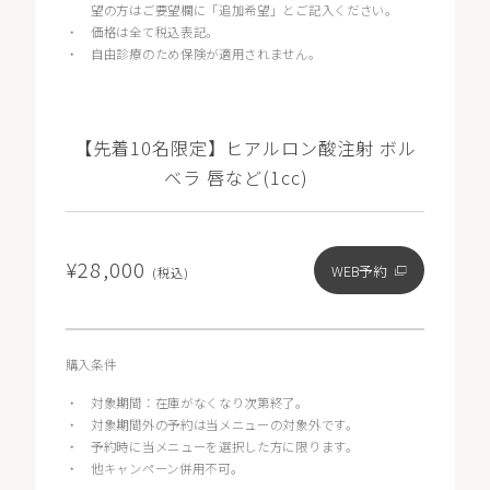
望の方はご要望欄に「追加希望」とご記入ください。
・
価格は全て税込表記。
・
自由診療のため保険が適用されません。
【先着10名限定】ヒアルロン酸注射 ボル
ベラ 唇など(1cc)
¥28,000
WEB予約
(税込)
購入条件
・
対象期間：在庫がなくなり次第終了。
・
対象期間外の予約は当メニューの対象外です。
・
予約時に当メニューを選択した方に限ります。
・
他キャンペーン併用不可。