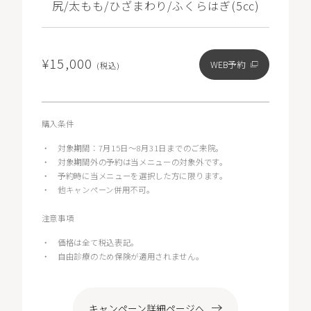
尻/太もも/ひざまわり/ふくらはぎ(5㏄)
¥15,000
WEB予約
(税込)
購入条件
・
対象期間：7月15日～8月31日までのご来院。
・
対象期間外の予約は当メニューの対象外です。
・
予約時に当メニューを選択した方に限ります。
・
他キャンペーン併用不可。
注意事項
・
価格は全て税込表記。
・
自由診療のため保険が適用されません。
キャンペーン詳細ページへ