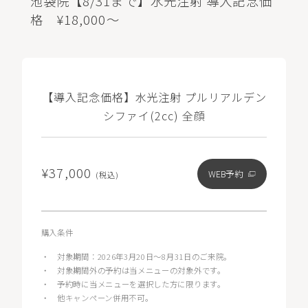
池袋院【8/31まで】水光注射 導入記念価
格 ¥18,000～
【導入記念価格】水光注射 プルリアルデン
シファイ(2cc) 全顔
¥37,000
WEB予約
(税込)
購入条件
・
対象期間：2026年3月20日〜8月31日のご来院。
・
対象期間外の予約は当メニューの対象外です。
・
予約時に当メニューを選択した方に限ります。
・
他キャンペーン併用不可。