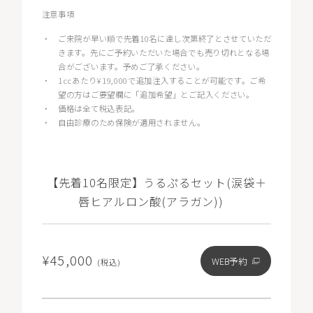
注意事項
・
ご来院が早い順で先着10名に達し次第終了とさせていただ
きます。先にご予約いただいた場合でも売り切れとなる場
合がございます。予めご了承ください。
・
1ccあたり¥19,000で追加注入することが可能です。ご希
望の方はご要望欄に「追加希望」とご記入ください。
・
価格は全て税込表記。
・
自由診療のため保険が適用されません。
【先着10名限定】うるぷるセット(涙袋＋
唇ヒアルロン酸(アラガン))
¥45,000
WEB予約
(税込)