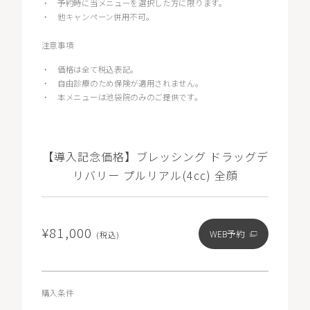
・
予約時に当メニューを選択した方に限ります。
・
他キャンペーン併用不可。
注意事項
・
価格は全て税込表記。
・
自由診療のため保険が適用されません。
・
本メニューは池袋院のみのご提供です。
【導入記念価格】ブレッシング ドラッグデ
リバリー プルリアル(4cc) 全顔
¥81,000
WEB予約
(税込)
購入条件