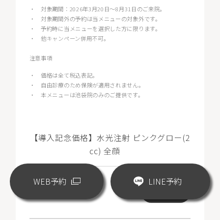
・
対象期間：2026年3月20日〜8月31日のご来院。
・
対象期間外の予約は当メニューの対象外です。
・
予約時に当メニューを選択した方に限ります。
・
他キャンペーン併用不可。
注意事項
・
価格は全て税込表記。
・
自由診療のため保険が適用されません。
・
本メニューは池袋院のみのご提供です。
【導入記念価格】水光注射 ピンクグロー(2
cc) 全顔
WEB予約
LINE予約
¥18,000
WEB予約
(税込)