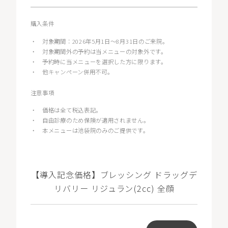
購入条件
・
対象期間：2026年5月1日〜8月31日のご来院。
・
対象期間外の予約は当メニューの対象外です。
・
予約時に当メニューを選択した方に限ります。
・
他キャンペーン併用不可。
注意事項
・
価格は全て税込表記。
・
自由診療のため保険が適用されません。
・
本メニューは池袋院のみのご提供です。
【導入記念価格】ブレッシング ドラッグデ
リバリー リジュラン(2cc) 全顔