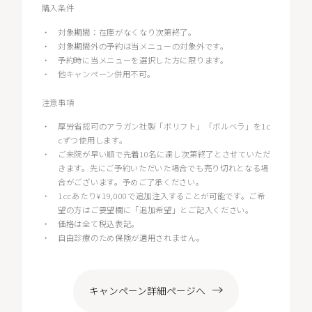
購入条件
・
対象期間：在庫がなくなり次第終了。
・
対象期間外の予約は当メニューの対象外です。
・
予約時に当メニューを選択した方に限ります。
・
他キャンペーン併用不可。
注意事項
・
厚労省認可のアラガン社製「ボリフト」「ボルベラ」を1c
cずつ使用します。
・
ご来院が早い順で先着10名に達し次第終了とさせていただ
きます。先にご予約いただいた場合でも売り切れとなる場
合がございます。予めご了承ください。
・
1ccあたり¥19,000で追加注入することが可能です。ご希
望の方はご要望欄に「追加希望」とご記入ください。
・
価格は全て税込表記。
・
自由診療のため保険が適用されません。
キャンペーン詳細ページへ