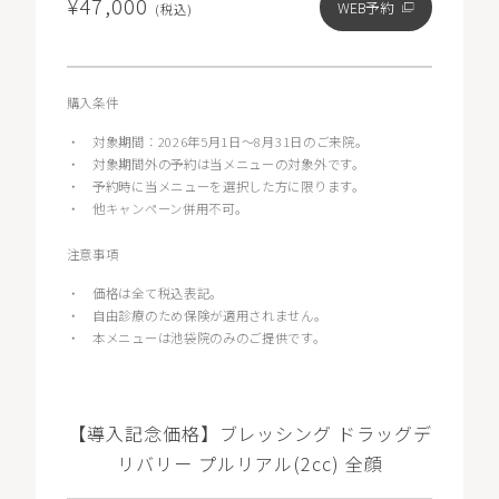
¥47,000
WEB予約
(税込)
購入条件
・
対象期間：2026年5月1日〜8月31日のご来院。
・
対象期間外の予約は当メニューの対象外です。
・
予約時に当メニューを選択した方に限ります。
・
他キャンペーン併用不可。
注意事項
・
価格は全て税込表記。
・
自由診療のため保険が適用されません。
・
本メニューは池袋院のみのご提供です。
【導入記念価格】ブレッシング ドラッグデ
リバリー プルリアル(2cc) 全顔