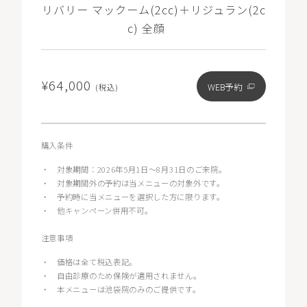
リバリー マックーム(2cc)＋リジュラン(2c
c) 全顔
¥64,000
WEB予約
(税込)
購入条件
・
対象期間：2026年5月1日〜8月31日のご来院。
・
対象期間外の予約は当メニューの対象外です。
・
予約時に当メニューを選択した方に限ります。
・
他キャンペーン併用不可。
注意事項
・
価格は全て税込表記。
・
自由診療のため保険が適用されません。
・
本メニューは池袋院のみのご提供です。