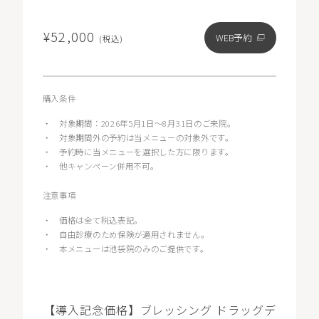
¥52,000
WEB予約
(税込)
購入条件
・
対象期間：2026年5月1日〜8月31日のご来院。
・
対象期間外の予約は当メニューの対象外です。
・
予約時に当メニューを選択した方に限ります。
・
他キャンペーン併用不可。
注意事項
・
価格は全て税込表記。
・
自由診療のため保険が適用されません。
・
本メニューは池袋院のみのご提供です。
【導入記念価格】ブレッシング ドラッグデ