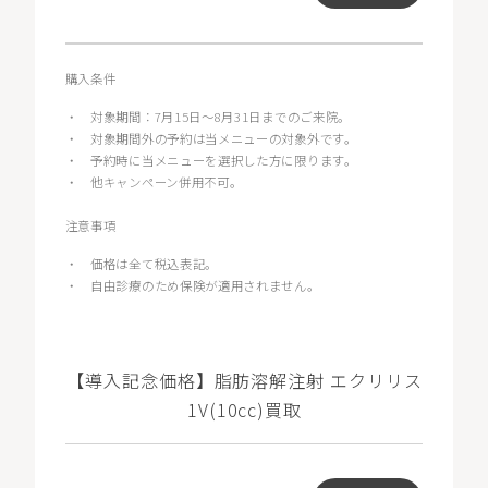
購入条件
・
対象期間：7月15日～8月31日までのご来院。
・
対象期間外の予約は当メニューの対象外です。
・
予約時に当メニューを選択した方に限ります。
・
他キャンペーン併用不可。
注意事項
・
価格は全て税込表記。
・
自由診療のため保険が適用されません。
【導入記念価格】脂肪溶解注射 エクリリス
1V(10cc)買取